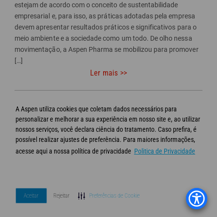
estejam de acordo com o conceito de sustentabilidade
empresarial e, para isso, as práticas adotadas pela empresa
devem apresentar resultados práticos e significativos para o
meio ambiente e a sociedade como um todo. De olho nessa
movimentação, a Aspen Pharma se mobilizou para promover
[…]
Ler mais >>
Próxima
A Aspen utiliza cookies que coletam dados necessários para
2
página
1
personalizar e melhorar a sua experiência em nosso site e, ao utilizar
>>
nossos serviços, você declara ciência do tratamento. Caso prefira, é
possível realizar ajustes de preferência. Para maiores informações,
acesse aqui a nossa política de privacidade
Politica de Privacidade
© Aspen 2020 - Todos os direitos reservados
Termos de Uso
Política de privacidade
Aceitar
Rejeitar
Preferências de Cookie
FAQ
Desenvolvido por Agência Kindle