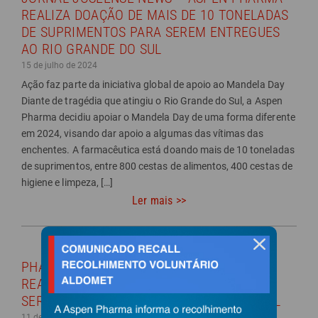
REALIZA DOAÇÃO DE MAIS DE 10 TONELADAS
DE SUPRIMENTOS PARA SEREM ENTREGUES
AO RIO GRANDE DO SUL
15 de julho de 2024
Ação faz parte da iniciativa global de apoio ao Mandela Day
Diante de tragédia que atingiu o Rio Grande do Sul, a Aspen
Pharma decidiu apoiar o Mandela Day de uma forma diferente
em 2024, visando dar apoio a algumas das vítimas das
enchentes. A farmacêutica está doando mais de 10 toneladas
de suprimentos, entre 800 cestas de alimentos, 400 cestas de
higiene e limpeza, […]
Ler mais >>
fechar
PHARMA INNOVATION – ASPEN PHARMA
REALIZA DOAÇÃO DE SUPRIMENTOS PARA
SEREM ENTREGUES AO RIO GRANDE DO SUL
11 de julho de 2024