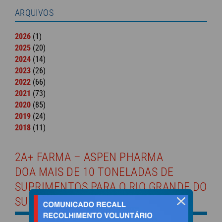
ARQUIVOS
2026
(1)
2025
(20)
2024
(14)
2023
(26)
2022
(66)
2021
(73)
2020
(85)
2019
(24)
2018
(11)
2A+ FARMA – ASPEN PHARMA
DOA MAIS DE 10 TONELADAS DE
SUPRIMENTOS PARA O RIO GRANDE DO
SUL
fechar