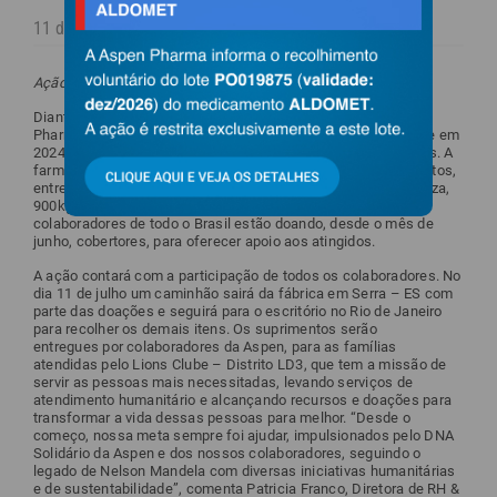
11 de julho de 2024
Ação faz parte da iniciativa global de apoio ao Mandela Day
Diante de tragédia que atingiu o Rio Grande do Sul, a Aspen
Pharma decidiu apoiar o Mandela Day de uma forma diferente em
2024, visando dar apoio a algumas das vítimas das enchentes. A
farmacêutica está doando mais de 10 toneladas de suprimentos,
entre 800 cestas de alimentos, 400 cestas de higiene e limpeza,
900kgs de rações para cães e gatos. Além disso, os
colaboradores de todo o Brasil estão doando, desde o mês de
junho, cobertores, para oferecer apoio aos atingidos.
A ação contará com a participação de todos os colaboradores. No
dia 11 de julho um caminhão sairá da fábrica em Serra – ES com
parte das doações e seguirá para o escritório no Rio de Janeiro
para recolher os demais itens. Os suprimentos serão
entregues por colaboradores da Aspen, para as famílias
atendidas pelo Lions Clube – Distrito LD3, que tem a missão de
servir as pessoas mais necessitadas, levando serviços de
atendimento humanitário e alcançando recursos e doações para
transformar a vida dessas pessoas para melhor. “Desde o
começo, nossa meta sempre foi ajudar, impulsionados pelo DNA
Solidário da Aspen e dos nossos colaboradores, seguindo o
legado de Nelson Mandela com diversas iniciativas humanitárias
e de sustentabilidade”, comenta Patricia Franco, Diretora de RH &