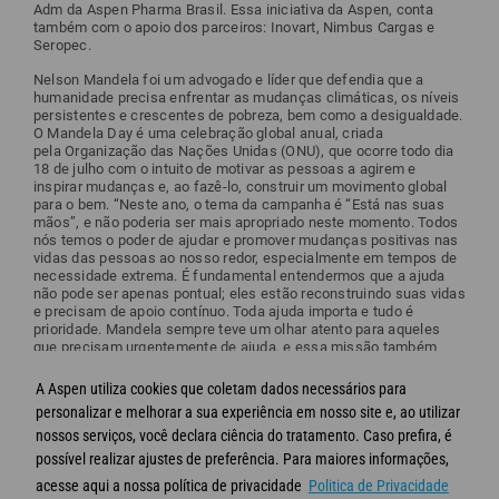
Adm da Aspen Pharma Brasil. Essa iniciativa da Aspen, conta
também com o apoio dos parceiros: Inovart, Nimbus Cargas e
Seropec.
Nelson Mandela foi um advogado e líder que defendia que a
humanidade precisa enfrentar as mudanças climáticas, os níveis
persistentes e crescentes de pobreza, bem como a desigualdade.
O Mandela Day é uma celebração global anual, criada
pela Organização das Nações Unidas (ONU), que ocorre todo dia
18 de julho com o intuito de motivar as pessoas a agirem e
inspirar mudanças e, ao fazê-lo, construir um movimento global
para o bem. “Neste ano, o tema da campanha é “Está nas suas
mãos”, e não poderia ser mais apropriado neste momento. Todos
nós temos o poder de ajudar e promover mudanças positivas nas
vidas das pessoas ao nosso redor, especialmente em tempos de
necessidade extrema. É fundamental entendermos que a ajuda
não pode ser apenas pontual; eles estão reconstruindo suas vidas
e precisam de apoio contínuo. Toda ajuda importa e tudo é
prioridade. Mandela sempre teve um olhar atento para aqueles
que precisam urgentemente de ajuda, e essa missão também
deve ser a nossa. Está nas nossas mãos fazer a diferença.”,
finaliza Patricia Franco.
A Aspen utiliza cookies que coletam dados necessários para
personalizar e melhorar a sua experiência em nosso site e, ao utilizar
Link da notícia:
clique aqui
nossos serviços, você declara ciência do tratamento. Caso prefira, é
possível realizar ajustes de preferência. Para maiores informações,
acesse aqui a nossa política de privacidade
Politica de Privacidade