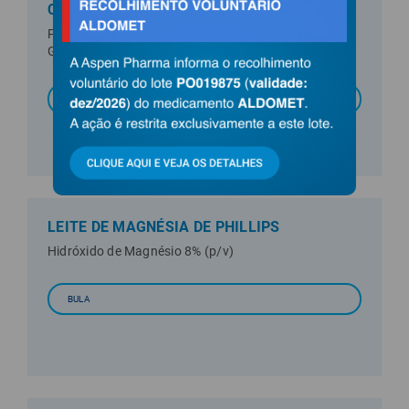
CALMAN
Passiflora incarnata L. Crataegus rhipidophylla
Gand. Salix alba L.
BULA
LEITE DE MAGNÉSIA DE PHILLIPS
Hidróxido de Magnésio 8% (p/v)
BULA