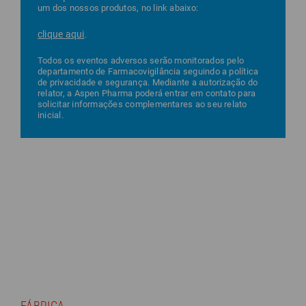
um dos nossos produtos, no link abaixo:
clique aqui
.
Todos os eventos adversos serão monitorados pelo
departamento de Farmacovigilância seguindo a política
de privacidade e segurança. Mediante a autorização do
relator, a Aspen Pharma poderá entrar em contato para
solicitar informações complementares ao seu relato
inicial.
FÁBRICA