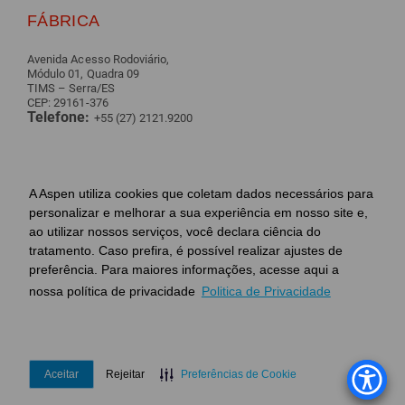
FÁBRICA
Avenida Acesso Rodoviário,
Módulo 01, Quadra 09
TIMS – Serra/ES
CEP: 29161-376
Telefone:
+55 (27) 2121.9200
ASSESSORIA DE IMPRENSA
A Aspen utiliza cookies que coletam dados necessários para
personalizar e melhorar a sua experiência em nosso site e,
Letícia Reitberger
–
leticia@target.inf.br
|
ao utilizar nossos serviços, você declara ciência do
Márcia Vilella
–
marcia@target.inf.br
|
tratamento. Caso prefira, é possível realizar ajustes de
preferência. Para maiores informações, acesse aqui a
nossa política de privacidade
Politica de Privacidade
© Aspen 2020 - Todos os direitos reservados
Termos de Uso
Política de privacidade
Aceitar
Rejeitar
Preferências de Cookie
FAQ
Desenvolvido por Agência Kindle