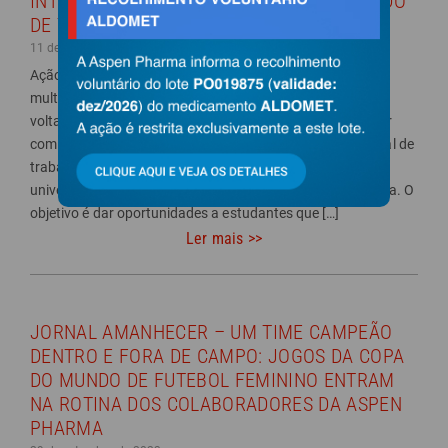
INTERESSADOS EM INGRESSAR NO MERCADO
DE TRABALHO
11 de outubro de 2023
Ação visa captar talentos para desenvolver carreira na
multinacional A Aspen Pharma está iniciando um projeto
voltado para estudantes universitários, que visa contribuir
com a sua formação técnica e ingresso no mercado formal de
trabalho. Para isso, a farmacêutica está buscando
universidades para firmar uma parceria técnico-acadêmica. O
objetivo é dar oportunidades a estudantes que […]
Ler mais >>
JORNAL AMANHECER – UM TIME CAMPEÃO
DENTRO E FORA DE CAMPO: JOGOS DA COPA
DO MUNDO DE FUTEBOL FEMININO ENTRAM
NA ROTINA DOS COLABORADORES DA ASPEN
PHARMA