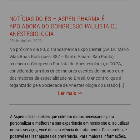
NOTÍCIAS DO ES – ASPEN PHARMA É
APOIADORA DO CONGRESSO PAULISTA DE
ANESTESIOLOGIA
25 de abril de 2023
No próximo dia 20, o Transamérica Expo Center (Av. Dr. Mário
Vilas Boas Rodrigues, 387 – Santo Amaro, São Paulo)
receberá o Congresso Paulista de Anestesiologia, o COPA,
considerado um dos cinco maiores eventos do mundo e um
dos maiores da especialidade no Brasil. O encontro, que é
organizado pela Sociedade de Anestesiologia do Estado […]
Ler mais >>
Próxima
A Aspen utiliza cookies que coletam dados necessários para
2
3
página
1
personalizar e melhorar a sua experiência em nosso site e, ao utilizar
>>
nossos serviços, você declara ciência do tratamento. Caso prefira, é
possível realizar ajustes de preferência. Para maiores informações,