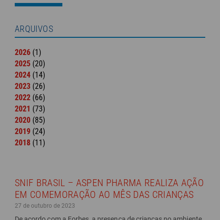
ARQUIVOS
2026
(1)
2025
(20)
2024
(14)
2023
(26)
2022
(66)
2021
(73)
2020
(85)
2019
(24)
2018
(11)
SNIF BRASIL – ASPEN PHARMA REALIZA AÇÃO
EM COMEMORAÇÃO AO MÊS DAS CRIANÇAS
27 de outubro de 2023
De acordo com a Forbes, a presença de crianças no ambiente