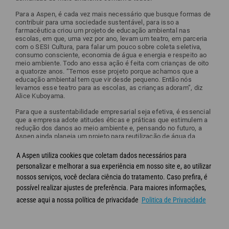
Para a Aspen, é cada vez mais necessário que busque formas de
contribuir para uma sociedade sustentável, para isso a
farmacêutica criou um projeto de educação ambiental nas
escolas, em que, uma vez por ano, levam um teatro, em parceria
com o SESI Cultura, para falar um pouco sobre coleta seletiva,
consumo consciente, economia de água e energia e respeito ao
meio ambiente. Todo ano essa ação é feita com crianças de oito
a quatorze anos. “Temos esse projeto porque achamos que a
educação ambiental tem que vir desde pequeno. Então nós
levamos esse teatro para as escolas, as crianças adoram”, diz
Alice Kuboyama.
Para que a sustentabilidade empresarial seja efetiva, é essencial
que a empresa adote atitudes éticas e práticas que estimulem a
redução dos danos ao meio ambiente e, pensando no futuro, a
Aspen ainda planeja um projeto para reutilização de água da
chuva, mais uma iniciativa para reduzir os impactos ambientais e
fazer uma utilização consciente dos recursos naturais.
A Aspen utiliza cookies que coletam dados necessários para
personalizar e melhorar a sua experiência em nosso site e, ao utilizar
Link da notícia:
clique aqui
nossos serviços, você declara ciência do tratamento. Caso prefira, é
possível realizar ajustes de preferência. Para maiores informações,
acesse aqui a nossa política de privacidade
Politica de Privacidade
© Aspen 2020 - Todos os direitos reservados