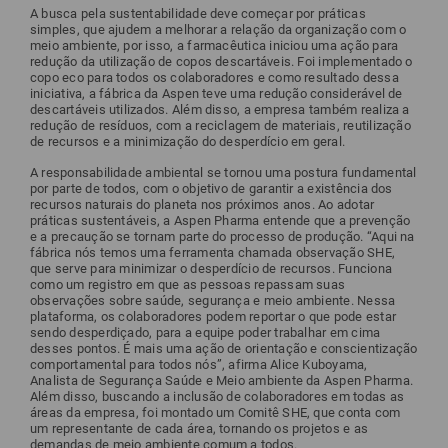
A busca pela sustentabilidade deve começar por práticas
simples, que ajudem a melhorar a relação da organização com o
meio ambiente, por isso, a farmacêutica iniciou uma ação para
redução da utilização de copos descartáveis. Foi implementado o
copo eco para todos os colaboradores e como resultado dessa
iniciativa, a fábrica da Aspen teve uma redução considerável de
descartáveis utilizados. Além disso, a empresa também realiza a
redução de resíduos, com a reciclagem de materiais, reutilização
de recursos e a minimização do desperdício em geral.
A responsabilidade ambiental se tornou uma postura fundamental
por parte de todos, com o objetivo de garantir a existência dos
recursos naturais do planeta nos próximos anos. Ao adotar
práticas sustentáveis, a Aspen Pharma entende que a prevenção
e a precaução se tornam parte do processo de produção. “Aqui na
fábrica nós temos uma ferramenta chamada observação SHE,
que serve para minimizar o desperdício de recursos. Funciona
como um registro em que as pessoas repassam suas
observações sobre saúde, segurança e meio ambiente. Nessa
plataforma, os colaboradores podem reportar o que pode estar
sendo desperdiçado, para a equipe poder trabalhar em cima
desses pontos. É mais uma ação de orientação e conscientização
comportamental para todos nós”, afirma Alice Kuboyama,
Analista de Segurança Saúde e Meio ambiente da Aspen Pharma.
Além disso, buscando a inclusão de colaboradores em todas as
áreas da empresa, foi montado um Comitê SHE, que conta com
um representante de cada área, tornando os projetos e as
demandas de meio ambiente comum a todos.