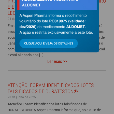
PROMOVE AÇÕES SOCIAIS NO RIO DE JANEIRO
E ESPÍRITO SANTO EM HOMENAGEM AO
LEGADO DE NELSON MANDELA
04 de julho de 2025
Em celebração ao Mandela Day, a Aspen Pharma mobilizará
seus colaboradores de todo o Brasil para uma série de ações
sociais no próximo dia 18 de julho, que acontecerão no Rio de
Janeiro e no Espírito Santo. Há 15 anos a iniciativa reforça o
compromisso da farmacêutica com a responsabilidade social
e está alinhada aos […]
Ler mais >>
ATENÇÃO! FORAM IDENTIFICADOS LOTES
FALSIFICADOS DE DURATESTON®
23 de junho de 2025
Atenção! Foram identificados lotes falsificados de
DURATESTON® A Aspen Pharma informa que, no dia 16 de