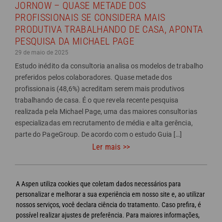
JORNOW – QUASE METADE DOS
PROFISSIONAIS SE CONSIDERA MAIS
PRODUTIVA TRABALHANDO DE CASA, APONTA
PESQUISA DA MICHAEL PAGE
29 de maio de 2025
Estudo inédito da consultoria analisa os modelos de trabalho
preferidos pelos colaboradores. Quase metade dos
profissionais (48,6%) acreditam serem mais produtivos
trabalhando de casa. É o que revela recente pesquisa
realizada pela Michael Page, uma das maiores consultorias
especializadas em recrutamento de média e alta gerência,
parte do PageGroup. De acordo com o estudo Guia […]
Ler mais >>
Próxima
A Aspen utiliza cookies que coletam dados necessários para
2
página
1
personalizar e melhorar a sua experiência em nosso site e, ao utilizar
>>
nossos serviços, você declara ciência do tratamento. Caso prefira, é
possível realizar ajustes de preferência. Para maiores informações,