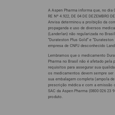
A Aspen Pharma informa que, no dia
RE Nº 4.922, DE 04 DE DEZEMBRO DE 20
Anvisa determinou a proibição da com
propaganda e uso de diversos medica
(Landerlan) não regularizada no Bras
“Durateston Plus Gold” e “Durateston 
empresa de CNPJ desconhecido Lande
Lembramos que o medicamento Durate
Pharma no Brasil não é afetado pela
requisitos para assegurar sua qualida
os medicamentos devem sempre ser ad
sua embalagem completa (ampola dent
prescrição médica e com a emissão d
SAC da Aspen Pharma (0800 026 23 95)
produto.