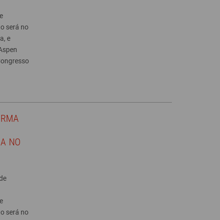
e
to será no
a, e
 Aspen
 Congresso
ARMA
IA NO
de
e
to será no