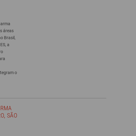
Pharma
s áreas
 Brasil,
/ES, a
ro
ara
ntegram o
ARMA
O, SÃO