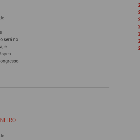
de
e
to será no
a, e
 Aspen
 Congresso
ANEIRO
de