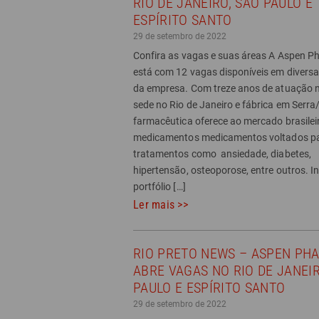
RIO DE JANEIRO, SÃO PAULO E
ESPÍRITO SANTO
29 de setembro de 2022
Confira as vagas e suas áreas A Aspen 
está com 12 vagas disponíveis em diversa
da empresa. Com treze anos de atuação no
sede no Rio de Janeiro e fábrica em Serra
farmacêutica oferece ao mercado brasilei
medicamentos medicamentos voltados p
tratamentos como ansiedade, diabetes,
hipertensão, osteoporose, entre outros. I
portfólio […]
Ler mais >>
RIO PRETO NEWS – ASPEN PH
ABRE VAGAS NO RIO DE JANEIR
PAULO E ESPÍRITO SANTO
29 de setembro de 2022