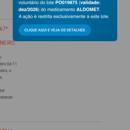
67º
NEIRO.
o
eiro De 11
eiro, o
a.
tel
retende