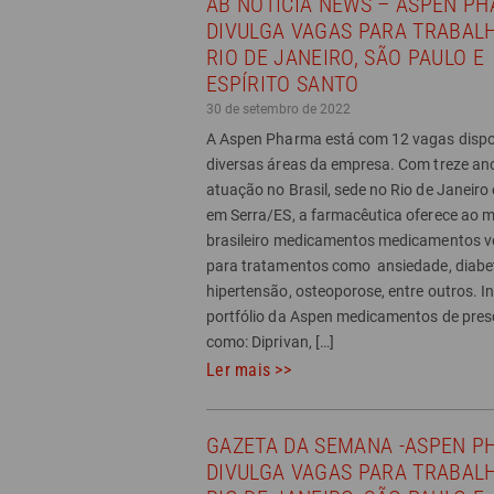
AB NOTÍCIA NEWS – ASPEN P
DIVULGA VAGAS PARA TRABAL
RIO DE JANEIRO, SÃO PAULO E
ESPÍRITO SANTO
30 de setembro de 2022
A Aspen Pharma está com 12 vagas dispo
diversas áreas da empresa. Com treze an
atuação no Brasil, sede no Rio de Janeiro 
em Serra/ES, a farmacêutica oferece ao 
brasileiro medicamentos medicamentos v
para tratamentos como ansiedade, diabe
hipertensão, osteoporose, entre outros. I
portfólio da Aspen medicamentos de pres
como: Diprivan, […]
Ler mais >>
GAZETA DA SEMANA -ASPEN 
DIVULGA VAGAS PARA TRABAL