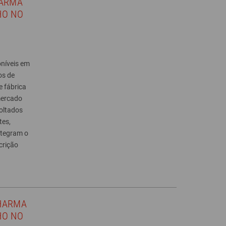
HARMA
HO NO
níveis em
os de
e fábrica
mercado
oltados
tes,
ntegram o
crição
PHARMA
HO NO