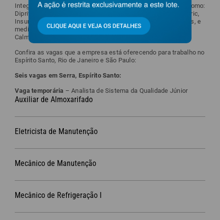
Integram o portfólio da Aspen medicamentos de prescrição como:
Diprivan, Xylocaina, Ultiva, Agrastat, Omcilon-A Orabase, Zyloric,
Insunorm N e R, Ostriol, Imuran, Aldomet, Indocid, entre outros, e
medicamentos de venda livre: Leite de Magnésia de Philips,
Calman, Alcachofra, Magnésia Bisurada, entre outros.
Confira as vagas que a empresa está oferecendo para trabalho no
Espírito Santo, Rio de Janeiro e São Paulo:
Seis vagas em Serra, Espírito Santo:
Vaga temporária
– Analista de Sistema da Qualidade Júnior
Auxiliar de Almoxarifado
Eletricista de Manutenção
Mecânico de Manutenção
Mecânico de Refrigeração I