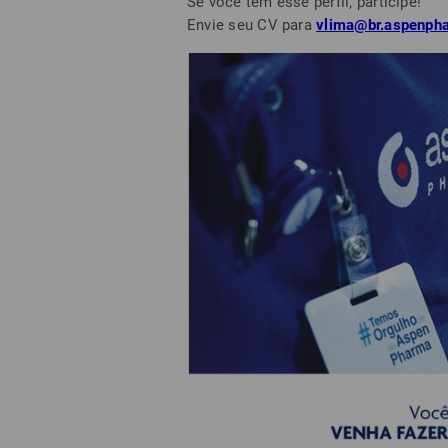
Se você tem esse perfil, participe!
Envie seu CV para
vlima@br.aspenph