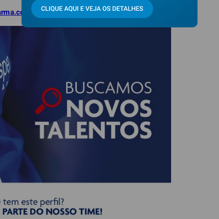
arm
a.com