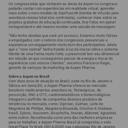
Os congressistas que visitarem as áreas da Aspen no congresso
poderão contar com experiências em realidade virtual, aprender
mais sobre o novo modelo de Diprifusor® (bomba de infusão para
anestesia venosa total alvo-controlada), conhecer mais sobre os
projetos gratuitos de educação continuada, tirar fotos em painel
instagramável e até mesmo receber uma sessão de massagem.
“Não tenho dúvidas que será um sucesso. Estamos muito felizes
e empolgados com o retorno dos congressos presenciais e
esperamos um engajamento muito bom dos participantes. Ainda
que o “novo normal” tenha trazido à luz da nossa rotina o sistema
híbrido de uma forma muito forte, o presencial tem seu diferencial
em relação ao que conseguimos passar de energia e trocar de
experiência com nossos clientes”, encerrou Francisco Regis,
gerente de serviços de marketing da Aspen Pharma.
Sobre a Aspen no Brasil
Com doze anos de atuação no Brasil, sede no Rio de Janeiro e
fábrica em Serra/ES, a Aspen Pharma oferece ao mercado
brasileiro medicamentos anestésicos, fitoterápicos, de
prescrição, SNC e OTC, cardiometabólicos e biotecnológicos.
Integram o portfólio da companhia diversos produtos de
referência no mercado, como: Diprivan, Calman, Leite de
Magnésia de Phillips, Magnésia Bisurada, Omcilon-A Orabase,
Kwell, Zyloric, Insunorm, Alcachofra, Imuran, Aldomet, Agrastrat,
entre outros. Reconhecida como uma das melhores empresas
para se trabalhar, a Aspen Pharma Brasil já conquistou o selo
Great Place To Work (2014-2020) nas categorias Rio de Janeiro,