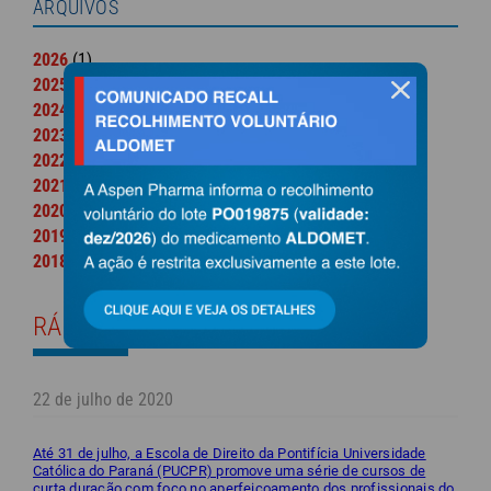
ARQUIVOS
2026
(1)
2025
(20)
fechar
2024
(14)
2023
(26)
2022
(66)
2021
(73)
2020
(85)
2019
(24)
2018
(11)
RÁPIDAS
22 de julho de 2020
Até 31 de julho, a Escola de Direito da Pontifícia Universidade
Católica do Paraná (PUCPR) promove uma série de cursos de
curta duração com foco no aperfeiçoamento dos profissionais do