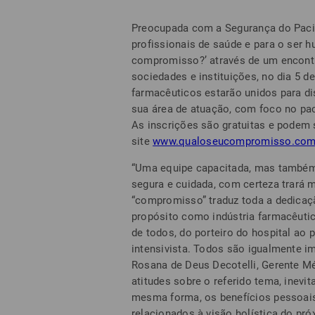
Preocupada com a Segurança do Pacie
profissionais de saúde e para o ser h
compromisso?’ através de um encontro 
sociedades e instituições, no dia 5 d
farmacêuticos estarão unidos para di
sua área de atuação, com foco no pac
As inscrições são gratuitas e podem s
site
www.qualoseucompromisso.com
“Uma equipe capacitada, mas também
segura e cuidada, com certeza trará 
“compromisso” traduz toda a dedica
propósito como indústria farmacêuti
de todos, do porteiro do hospital ao 
intensivista. Todos são igualmente im
Rosana de Deus Decotelli, Gerente M
atitudes sobre o referido tema, inevit
mesma forma, os benefícios pessoais,
relacionados à visão holística do pr