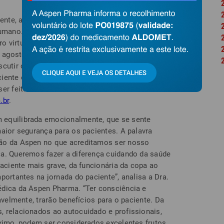
nte, a Aspen Pharma amplia o olhar para os
umano. O evento trará a reflexão ‘Qual é o seu
virtual e multidisciplinar que reunirá oito
e agosto, a partir das 19h. Médicos, enfermeiros e
scutir o compromisso de cada profissional, em
iente e no acolhimento do profissional de saúde.
er feitas no
.br
.
 equilibrada emocionalmente, que se sente
maior segurança para os pacientes. A palavra
ção da Aspen no que acreditamos ser nosso
ca. Queremos fazer a diferença cuidando da saúde
paciente mais grave, da funcionária da copa ao
portantes na jornada do paciente”, analisa a Dra.
édica da Aspen Pharma. “Ter consciência e
avelmente, trarão benefícios para o paciente. Da
 relacionados ao autocuidado e profissionais,
óximo, podem ser considerados excelentes frutos