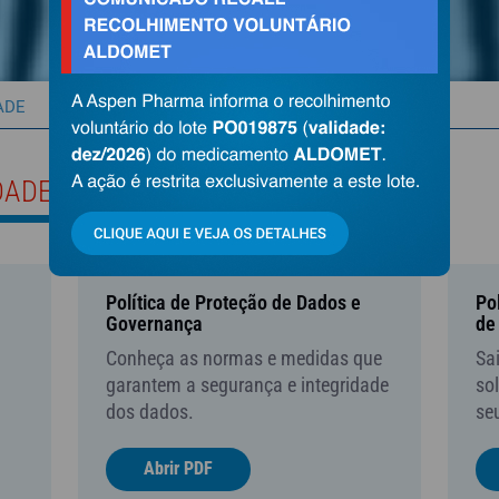
ADE
DADE
Política de Proteção de Dados e
Pol
Governança
de
Conheça as normas e medidas que
Sa
garantem a segurança e integridade
sol
dos dados.
se
Abrir PDF