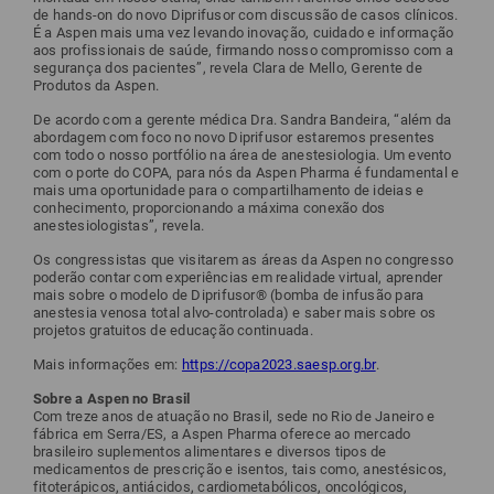
de hands-on do novo Diprifusor com discussão de casos clínicos.
É a Aspen mais uma vez levando inovação, cuidado e informação
aos profissionais de saúde, firmando nosso compromisso com a
segurança dos pacientes”, revela Clara de Mello, Gerente de
Produtos da Aspen.
De acordo com a gerente médica Dra. Sandra Bandeira, “além da
abordagem com foco no novo Diprifusor estaremos presentes
com todo o nosso portfólio na área de anestesiologia. Um evento
com o porte do COPA, para nós da Aspen Pharma é fundamental e
mais uma oportunidade para o compartilhamento de ideias e
conhecimento, proporcionando a máxima conexão dos
anestesiologistas”, revela.
Os congressistas que visitarem as áreas da Aspen no congresso
poderão contar com experiências em realidade virtual, aprender
mais sobre o modelo de Diprifusor® (bomba de infusão para
anestesia venosa total alvo-controlada) e saber mais sobre os
projetos gratuitos de educação continuada.
Mais informações em:
https://copa2023.saesp.org.br
.
Sobre a Aspen no Brasil
Com treze anos de atuação no Brasil, sede no Rio de Janeiro e
fábrica em Serra/ES, a Aspen Pharma oferece ao mercado
brasileiro suplementos alimentares e diversos tipos de
medicamentos de prescrição e isentos, tais como, anestésicos,
fitoterápicos, antiácidos, cardiometabólicos, oncológicos,