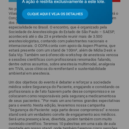
No próximo dia 20, o Transamérica Expo Center (Av. Dr. Mário
Vilas Boas Rodrigues, 387 – Santo Amaro, São Paulo) receberá o
Congresso Paulista de Anestesiologia, o COPA, considerado um
dos cinco maiores eventos do mundo e um dos maiores da
especialidade no Brasil. O encontro, que é organizado pela
Sociedade de Anestesiologia do Estado de São Paulo – SAESP,
acontecerá até o dia 23 e pretende reunir mais de 3.500
anestesiologistas, contando com palestrantes nacionais e
internacionais. O COPA conta com apoio da Aspen Pharma, que
estará presente com um stand de 100m², além de Mídia Desk e
Sala Vip. Também será oferecido workshop de anestesia venosa
e sessões científicas com profissionais renomados falando,
dentre outros assuntos, sobre anestesia multimodal, analgesia
em TIVA, usos clínicos do remifentanil e sustentabilidade
ambiental em anestesia.
Um dos objetivos do evento é debater e reforçar a sociedade
médica sobre Segurança do Paciente, engajando e convidando os
profissionais a de fato fazerem parte desse compromisso e se
colocarem como responsáveis pela segurança medicamentosa
de seus pacientes. “Por mais um ano temos grandes expectativas
para o evento. Nesta edição, levaremos nossa campanha
“Segurança do Paciente: seja parte desse compromisso” e nosso
stand será um verdadeiro convite de engajamento aos médicos.
Será uma presença leve, divertida, porém também com muito
conteúdo científico. Teremos 10 palestras em uma sala de aula
montada em nosso stand, onde também faremos cinco sessões