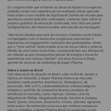
Os congressistas que visitarem as áreas da Aspen no congresso
poderão contar com experiências em realidade virtual, aprender
mais sobre o novo modelo de Diprifusor® (bomba de infusão para
anestesia venosa total alvo-controlada), conhecer mais sobre os
projetos gratuitos de educação continuada, tirar fotos em painel
instagramável e até mesmo receber uma sessão de massagem.
“Não tenho dúvidas que será um sucesso. Estamos muito felizes
e empolgados com o retorno dos congressos presenciais e
esperamos um engajamento muito bom dos participantes. Ainda
que o “novo normal” tenha trazido à luz da nossa rotina o sistema
híbrido de uma forma muito forte, o presencial tem seu diferencial
em relação ao que conseguimos passar de energia e trocar de
experiência com nossos clientes”, encerrou Francisco Regis,
gerente de serviços de marketing da Aspen Pharma.
Sobre a Aspen no Brasil
Com doze anos de atuação no Brasil, sede no Rio de Janeiro e
fábrica em Serra/ES, a Aspen Pharma oferece ao mercado
brasileiro medicamentos anestésicos, fitoterápicos, de
prescrição, SNC e OTC, cardiometabólicos e biotecnológicos.
Integram o portfólio da companhia diversos produtos de
referência no mercado, como: Diprivan, Calman, Leite de
Magnésia de Phillips, Magnésia Bisurada, Omcilon-A Orabase,
Kwell, Zyloric, Insunorm, Alcachofra, Imuran, Aldomet, Agrastrat,
entre outros. Reconhecida como uma das melhores empresas
para se trabalhar, a Aspen Pharma Brasil já conquistou o selo