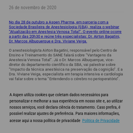
26 de novembro de 2020
No dia 28 de outubro a Aspen Pharma, em parceria com a
Sociedade Brasileira de Anestesiologia (SBA), realiza o webinar
“Atualização em Anestesia Venosa Total”. O evento online ocorre
a partir das 20h30 e reúne três especialistas: Dr. Airton Bagatini,
Dr. Marcos Albuquerque e Dra. Viviane Veiga.
O anestesiologista Airton Bagatini, responsável pelo Centro de
Ensino e Treinamento do SANE falará sobre “Vantagens da
Anestesia Venosa Total”. Já o Dr. Marcos Albuquerque, vice-
diretor do departamento científico da SBA, vai palestrar sobre
“Impacto da técnica anestésica na preservação da cognição”. E a
Dra. Viviane Veiga, especialista em terapia intensiva e cardiologia
vai falar sobre o tema “Entendendo o cérebro no perioperatório”.
A Aspen Pharma é uma das parceiras da Academia SBA, HUB de
formação da Sociedade Brasileira de Anestesiologia. Confira a
A Aspen utiliza cookies que coletam dados necessários para
programação completa e garanta sua inscrição no
personalizar e melhorar a sua experiência em nosso site e, ao utilizar
link:
zoom.us/webinar/register/3515895776184/WN_kgycqQD6TyWlh
nossos serviços, você declara ciência do tratamento. Caso prefira, é
possível realizar ajustes de preferência. Para maiores informações,
acesse aqui a nossa política de privacidade
Politica de Privacidade
© Aspen 2020 - Todos os direitos reservados