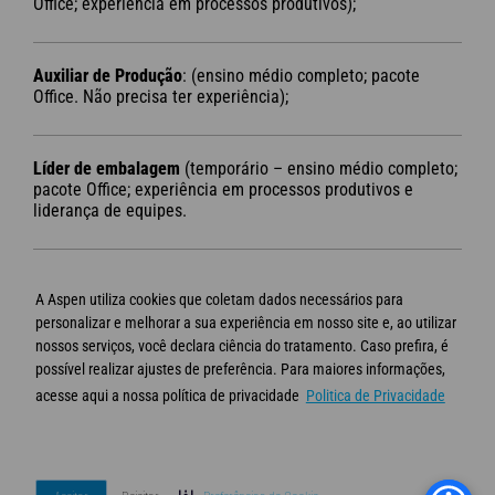
Office; experiência em processos produtivos);
Auxiliar de Produção
: (ensino médio completo; pacote
Office. Não precisa ter experiência);
Líder de embalagem
(temporário – ensino médio completo;
pacote Office; experiência em processos produtivos e
liderança de equipes.
Link da notícia:
https://gazetadasemana.com.br/noticia/71056/aspen-pharma-
A Aspen utiliza cookies que coletam dados necessários para
divulga-vagas-para-oito-setores-da-farmaceutica-em-serra-no-
personalizar e melhorar a sua experiência em nosso site e, ao utilizar
espirito-santo
nossos serviços, você declara ciência do tratamento. Caso prefira, é
possível realizar ajustes de preferência. Para maiores informações,
acesse aqui a nossa política de privacidade
Politica de Privacidade
© Aspen 2020 - Todos os direitos reservados
Termos de Uso
Política de privacidade