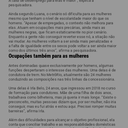
A taxa de desemprego para elas é maior”, explica a
pesquisadora.
Ainda segundo Luana, o cenário só dificulta para as mulheres
mesmo que tenham o nível de escolaridade maior do que os
homens. “Apesar de empregadas, o contexto não melhora para
elas. Atuam em ocupações mais precárias, ainda mais as
mulheres negras, que ficam estaticamente no pior cenário.
Enquanto a gente não conseguir reverter esse nó, a stiação não
vai mudar. As mulheres voltam a ser ainda mais penalizadas e
a falta de igualdade entre os sexos pode voltar a ser ainda maior
como dos últimos três anos”, afirma a pesquisadora.
Ocupações também para as mulheres
Antes dominadas quase exclusivamente por homens, algumas
funções despertaram o interesse das mulheres. Uma delas é de
condutora de trem. No MetrôRio, atualmente são 24 mulheres
conduzindo as composições nas três linhas da concessionária.
Uma delas é Irla Belo, 24 anos, que ingressou em 2018 no curso
de formação para condutores. Mãe de uma filha de dois anos,
trabalhava como bilheteira, mas já queria ir mais longe. “Existe o
preconceito, muitas pessoas diziam que, por ser mulher, não iria
conseguir, mas eu fui atrás e estou aqui. Precisei romper muitas
barreiras”, afirma Irla.
Além das dificuldades para alcançar o objetivo profissional, ela
conta que conciliar trabalho e as responsabilidades domésticas