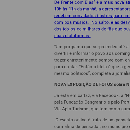
De Frente com Elas” é a mais nova at
10h às 11h da manhã, a apresentadora 
recebem convidados ilustres para um 
com boa música. No salto, elas desv
dos ídolos de milhares de fãs que o
suas plataformas.
“Um programa que surpreendeu até a 
divertir e informar o povo aos domin
trazer entretenimento sempre com ent
para contar. “Então a ideia é que a g
mesmo políticos”, completa a jornali
NOVA EXPOSIÇÃO DE FOTOS sobre N
Já está em cartaz, via Facebook, a “
pela Fundação Cesgranrio e pelo Por
Via Apia Turismo, que tem como cura
O evento online é fruto de um passeio
com alma de pensador, no município de