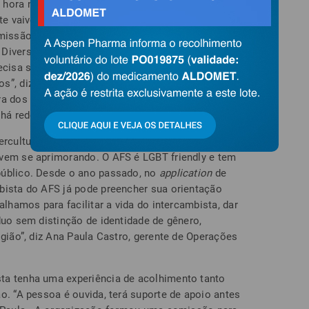
 hora no Brasil, a uma cidade polonesa que
te vaivém, de tolerância e intolerância, o advogado
omissão Especial da Diversidade Sexual de Gênero
Diversidade Sexual da Prefeitura do Rio de
ecisa saber antes de fazer intercâmbio. “O público
s”, diz Nélio Georgini. Ele enumera: buscar
ra dos países, saber como a população lida com
 há redes de proteção para essas minorias.
ercultura Brasil, a mais antiga organização de
 vem se aprimorando. O AFS é LGBT friendly e tem
público. Desde o ano passado, no
application
de
bista do AFS já pode preencher sua orientação
alhamos para facilitar a vida do intercambista, dar
duo sem distinção de identidade de gênero,
igião”, diz Ana Paula Castro, gerente de Operações
ta tenha uma experiência de acolhimento tanto
o. “A pessoa é ouvida, terá suporte de apoio antes