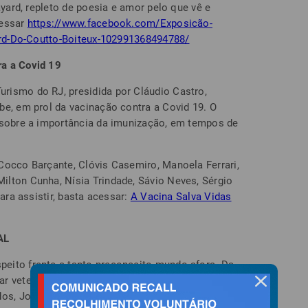
ayard, repleto de poesia e amor pelo que vê e
cessar
https://www.facebook.com/Exposicão-
yard-Do-Coutto-Boiteux-102991368494788/
a a Covid 19
rismo do RJ, presidida por Cláudio Castro,
be, em prol da vacinação contra a Covid 19. O
 sobre a importância da imunização, em tempos de
Cocco Barçante, Clóvis Casemiro, Manoela Ferrari,
lton Cunha, Nísia Trindade, Sávio Neves, Sérgio
Para assistir, basta acessar:
A Vacina Salva Vidas
AL
eito frente a tanto preconceito mundo afora. Da
r veterana transexual, para a equipe de transição
fechar
dos, Joe Biden, à pesquisa do SUS que aponta a