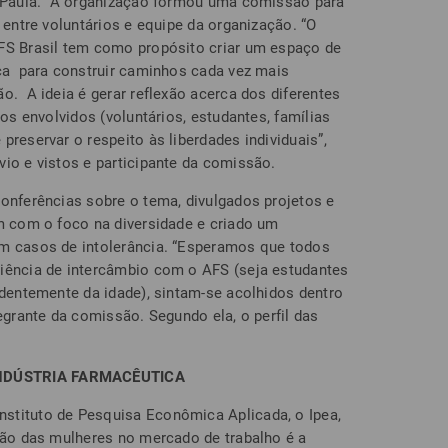
na Paula. A organização formou uma comissão para
, entre voluntários e equipe da organização. “O
AFS Brasil tem como propósito criar um espaço de
ica para construir caminhos cada vez mais
o. A ideia é gerar reflexão acerca dos diferentes
 os envolvidos (voluntários, estudantes, famílias
preservar o respeito às liberdades individuais”,
vio e vistos e participante da comissão.
conferências sobre o tema, divulgados projetos e
am com o foco na diversidade e criado um
em casos de intolerância. “Esperamos que todos
riência de intercâmbio com o AFS (seja estudantes
ndentemente da idade), sintam-se acolhidos dentro
tegrante da comissão. Segundo ela, o perfil das
INDÚSTRIA FARMACÊUTICA
stituto de Pesquisa Econômica Aplicada, o Ipea,
ação das mulheres no mercado de trabalho é a