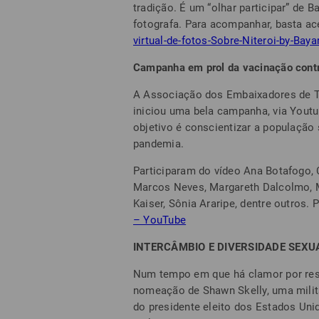
tradição. É um “olhar participar” de B
fotografa. Para acompanhar, basta a
virtual-de-fotos-Sobre-Niteroi-by-Ba
Campanha em prol da vacinação contr
A Associação dos Embaixadores de Tu
iniciou uma bela campanha, via Youtu
objetivo é conscientizar a população
pandemia.
Participaram do vídeo Ana Botafogo, 
Marcos Neves, Margareth Dalcolmo, Mi
Kaiser, Sônia Araripe, dentre outros. 
– YouTube
INTERCÂMBIO E DIVERSIDADE SEXU
Num tempo em que há clamor por resp
nomeação de Shawn Skelly, uma milita
do presidente eleito dos Estados Uni