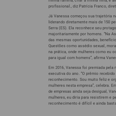
minha família, criar a minha filha, e 
profissional., diz Patrícia Franco, dir
Já Vanessa começou sua trajetória n
liderando diretamente mais de 150 pes
Serra (ES). Ela reconhece seu prot
majoritariamente por homens. “Na A
das mesmas oportunidades, benefícios
Questões como assédio sexual, moral 
na prática, onde mulheres como eu o
para igual com homens”, afirma Vane
Em 2016, Vanessa foi premiada pela m
executiva do ano. “O prêmio recebido
reconhecimento. Sou muito feliz e or
mulheres nesta empresa”, celebra. E
de empresas ainda seja desigual, Van
mulheres, eu diria para resistirem e 
reconhecimento é difícil e ainda bast