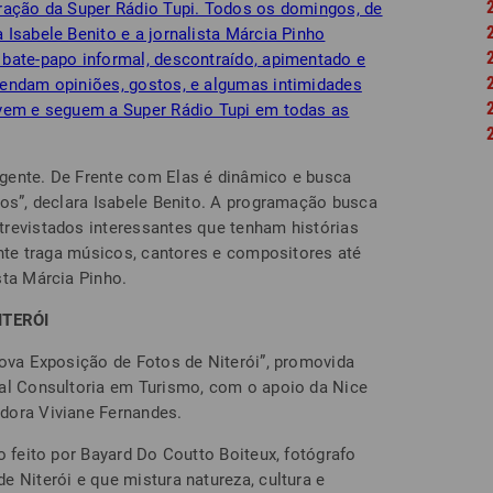
ração da Super Rádio Tupi. Todos os domingos, de
Isabele Benito e a jornalista Márcia Pinho
bate-papo informal, descontraído, apimentado e
endam opiniões, gostos, e algumas intimidades
uvem e seguem a Super Rádio Tupi em todas as
gente. De Frente com Elas é dinâmico e busca
gos”, declara Isabele Benito. A programação busca
revistados interessantes que tenham histórias
ente traga músicos, cantores e compositores até
sta Márcia Pinho.
ITERÓI
Nova Exposição de Fotos de Niterói”, promovida
tal Consultoria em Turismo, com o apoio da Nice
dora Viviane Fernandes.
 feito por Bayard Do Coutto Boiteux, fotógrafo
 Niterói e que mistura natureza, cultura e