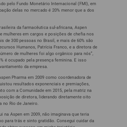
ado pelo Fundo Monetário Internacional (FMI), em
icipação delas no mercado é 20% menor que a dos
brasileira da farmacêutica sul-africana, Aspen
 mulheres em cargos e posições de chefia nos
s de 300 pessoas no Brasil, e mais de 60% são
Recursos Humanos, Patrícia Franco, e a diretora de
úmero de mulheres foi algo orgânico para nós”,
54% é ocupado pela presença feminina. E isso
evantamento da empresa.
na Aspen Pharma em 2009 como coordenadora de
istou resultados exponenciais e premiações,
nto com a Comunidade em 2015, pela matriz na
osição de diretora, liderando diretamente oito
a no Rio de Janeiro.
ui na Aspen em 2009, não imaginava que teria
o para trás e sinto gratidão. Consegui cuidar da