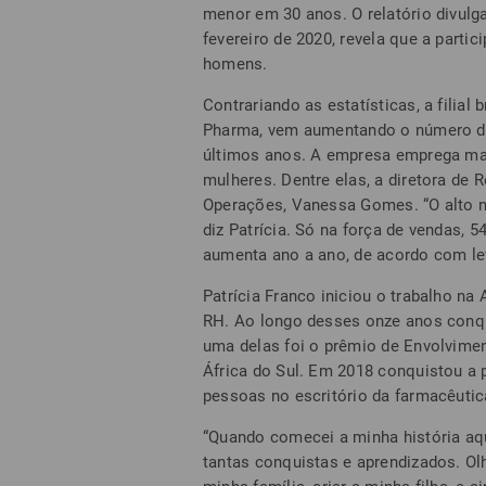
menor em 30 anos. O relatório divulg
fevereiro de 2020, revela que a part
homens.
Contrariando as estatísticas, a filial 
Pharma, vem aumentando o número de
últimos anos. A empresa emprega mai
mulheres. Dentre elas, a diretora de 
Operações, Vanessa Gomes. “O alto n
diz Patrícia. Só na força de vendas, 
aumenta ano a ano, de acordo com l
Patrícia Franco iniciou o trabalho 
RH. Ao longo desses onze anos conqu
uma delas foi o prêmio de Envolvime
África do Sul. Em 2018 conquistou a p
pessoas no escritório da farmacêutic
“Quando comecei a minha história aq
tantas conquistas e aprendizados. Olh