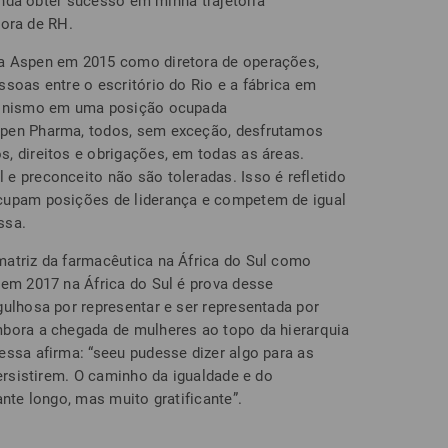
ainda obter sucesso em minha trajetória
etora de RH.
a Aspen em 2015 como diretora de operações,
soas entre o escritório do Rio e a fábrica em
agonismo em uma posição ocupada
spen Pharma, todos, sem exceção, desfrutamos
, direitos e obrigações, em todas as áreas.
e preconceito não são toleradas. Isso é refletido
cupam posições de liderança e competem de igual
ssa.
atriz da farmacêutica na África do Sul como
 em 2017 na África do Sul é prova desse
gulhosa por representar e ser representada por
mbora a chegada de mulheres ao topo da hierarquia
essa afirma: “seeu pudesse dizer algo para as
persistirem. O caminho da igualdade e do
ante longo, mas muito gratificante”.