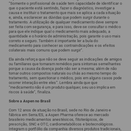
“Somente o profissional de saúde tem capacidade de identificar o
que o paciente está sentindo, fazer o diagnóstico, investigar a
causa e instituir o tratamento que mais se aplica a cada situação
e, ainda, esclarecer as dúvidas que podem surgir durante o
tratamento. A utilização de qualquer medicamento deve sempre
ser feita com segurança, e para isso, deve-se consultar o médico
para que ele indique qual o medicamento mais adequado, a
quantidade e o horário de administração, pois garante o uso mais
correto e seguro. Também é importante ler a bula do
medicamento para conhecer as contraindicações e os efeitos
colaterais mais comuns que podem surgir”.
Ela ainda reforça que não se deve seguir as indicações de amigos
ou familiares que tomaram remédios para sintomas semelhantes
porque a causa da doença pode não ser a mesma; além de não
tomar outros compostos naturais ou chás ao mesmo tempo do
tratamento, sem questionar o médico, pois em alguns casos pode
ocorrer interação entre eles”. Lembra ainda que que
“medicamento não é um produto qualquer, seu uso implica em
riscos à saúde”, finaliza.
Sobre a Aspen no Brasil
Com 12 anos de atuação no Brasil, sede no Rio de Janeiro e
fábrica em Serra/ES, a Aspen Pharma oferece ao mercado
brasileiro medicamentos anestésicos, fitoterápicos, de
prescrição, SNC e OTC, cardiometabólicos e biotecnológicos.
Integram o portfólio da companhia diversos produtos tradicionais,