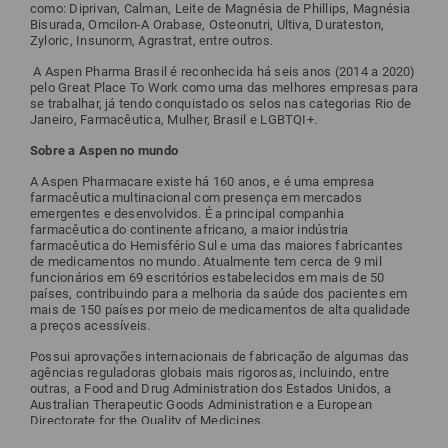
como: Diprivan, Calman, Leite de Magnésia de Phillips, Magnésia
Bisurada, Omcilon-A Orabase, Osteonutri, Ultiva, Durateston,
Zyloric, Insunorm, Agrastrat, entre outros.
A Aspen Pharma Brasil é reconhecida há seis anos (2014 a 2020)
pelo Great Place To Work como uma das melhores empresas para
se trabalhar, já tendo conquistado os selos nas categorias Rio de
Janeiro, Farmacêutica, Mulher, Brasil e LGBTQI+.
Sobre a Aspen no mundo
A Aspen Pharmacare existe há 160 anos, e é uma empresa
farmacêutica multinacional com presença em mercados
emergentes e desenvolvidos. É a principal companhia
farmacêutica do continente africano, a maior indústria
farmacêutica do Hemisfério Sul e uma das maiores fabricantes
de medicamentos no mundo. Atualmente tem cerca de 9 mil
funcionários em 69 escritórios estabelecidos em mais de 50
países, contribuindo para a melhoria da saúde dos pacientes em
mais de 150 países por meio de medicamentos de alta qualidade
a preços acessíveis.
Possui aprovações internacionais de fabricação de algumas das
agências reguladoras globais mais rigorosas, incluindo, entre
outras, a Food and Drug Administration dos Estados Unidos, a
Australian Therapeutic Goods Administration e a European
Directorate for the Quality of Medicines.