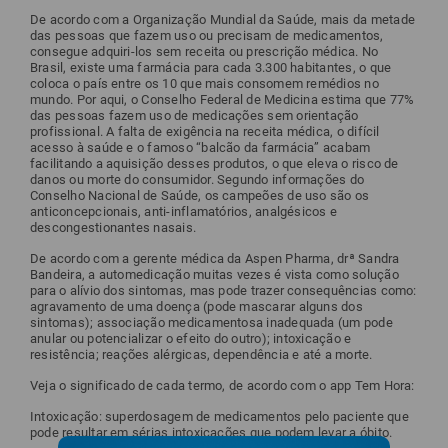
De acordo com a Organização Mundial da Saúde, mais da metade
das pessoas que fazem uso ou precisam de medicamentos,
consegue adquiri-los sem receita ou prescrição médica. No
Brasil, existe uma farmácia para cada 3.300 habitantes, o que
coloca o país entre os 10 que mais consomem remédios no
mundo. Por aqui, o Conselho Federal de Medicina estima que 77%
das pessoas fazem uso de medicações sem orientação
profissional. A falta de exigência na receita médica, o difícil
acesso à saúde e o famoso “balcão da farmácia” acabam
facilitando a aquisição desses produtos, o que eleva o risco de
danos ou morte do consumidor. Segundo informações do
Conselho Nacional de Saúde, os campeões de uso são os
anticoncepcionais, anti-inflamatórios, analgésicos e
descongestionantes nasais.
De acordo com a gerente médica da Aspen Pharma, drª Sandra
Bandeira, a automedicação muitas vezes é vista como solução
para o alívio dos sintomas, mas pode trazer consequências como:
agravamento de uma doença (pode mascarar alguns dos
sintomas); associação medicamentosa inadequada (um pode
anular ou potencializar o efeito do outro); intoxicação e
resistência; reações alérgicas, dependência e até a morte.
Veja o significado de cada termo, de acordo com o app Tem Hora:
Intoxicação: superdosagem de medicamentos pelo paciente que
pode resultar em sérias intoxicações que podem levar a óbito.