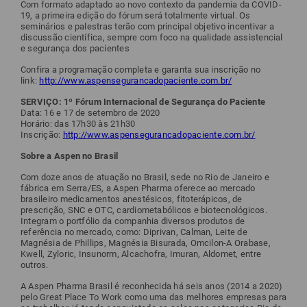
Com formato adaptado ao novo contexto da pandemia da COVID-
19, a primeira edição do fórum será totalmente virtual. Os
seminários e palestras terão com principal objetivo incentivar a
discussão científica, sempre com foco na qualidade assistencial
e segurança dos pacientes
Confira a programação completa e garanta sua inscrição no
link:
http://www.aspensegurancadopaciente.com.br/
SERVIÇO: 1º Fórum Internacional de Segurança do Paciente
Data: 16 e 17 de setembro de 2020
Horário: das 17h30 às 21h30
Inscrição:
http://www.aspensegurancadopaciente.com.br/
Sobre a Aspen no Brasil
Com doze anos de atuação no Brasil, sede no Rio de Janeiro e
fábrica em Serra/ES, a Aspen Pharma oferece ao mercado
brasileiro medicamentos anestésicos, fitoterápicos, de
prescrição, SNC e OTC, cardiometabólicos e biotecnológicos.
Integram o portfólio da companhia diversos produtos de
referência no mercado, como: Diprivan, Calman, Leite de
Magnésia de Phillips, Magnésia Bisurada, Omcilon-A Orabase,
Kwell, Zyloric, Insunorm, Alcachofra, Imuran, Aldomet, entre
outros.
A Aspen Pharma Brasil é reconhecida há seis anos (2014 a 2020)
pelo Great Place To Work como uma das melhores empresas para