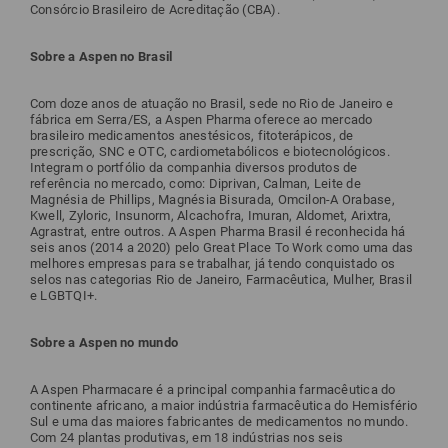
Consórcio Brasileiro de Acreditação (CBA).
Sobre a Aspen no Brasil
Com doze anos de atuação no Brasil, sede no Rio de Janeiro e
fábrica em Serra/ES, a Aspen Pharma oferece ao mercado
brasileiro medicamentos anestésicos, fitoterápicos, de
prescrição, SNC e OTC, cardiometabólicos e biotecnológicos.
Integram o portfólio da companhia diversos produtos de
referência no mercado, como: Diprivan, Calman, Leite de
Magnésia de Phillips, Magnésia Bisurada, Omcilon-A Orabase,
Kwell, Zyloric, Insunorm, Alcachofra, Imuran, Aldomet, Arixtra,
Agrastrat, entre outros. A Aspen Pharma Brasil é reconhecida há
seis anos (2014 a 2020) pelo Great Place To Work como uma das
melhores empresas para se trabalhar, já tendo conquistado os
selos nas categorias Rio de Janeiro, Farmacêutica, Mulher, Brasil
e LGBTQI+.
Sobre a Aspen no mundo
A Aspen Pharmacare é a principal companhia farmacêutica do
continente africano, a maior indústria farmacêutica do Hemisfério
Sul e uma das maiores fabricantes de medicamentos no mundo.
Com 24 plantas produtivas, em 18 indústrias nos seis