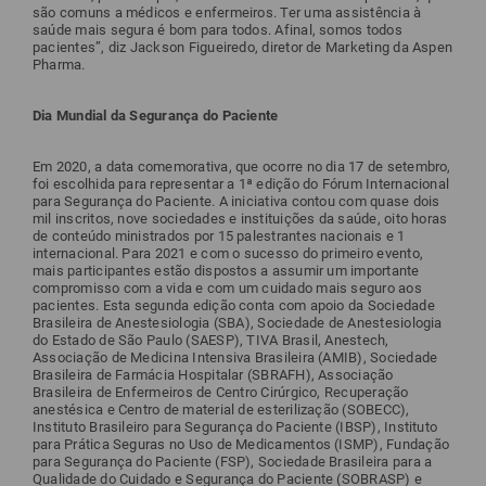
são comuns a médicos e enfermeiros. Ter uma assistência à
saúde mais segura é bom para todos. Afinal, somos todos
pacientes”, diz Jackson Figueiredo, diretor de Marketing da Aspen
Pharma.
Dia Mundial da Segurança do Paciente
Em 2020, a data comemorativa, que ocorre no dia 17 de setembro,
foi escolhida para representar a 1ª edição do Fórum Internacional
para Segurança do Paciente. A iniciativa contou com quase dois
mil inscritos, nove sociedades e instituições da saúde, oito horas
de conteúdo ministrados por 15 palestrantes nacionais e 1
internacional. Para 2021 e com o sucesso do primeiro evento,
mais participantes estão dispostos a assumir um importante
compromisso com a vida e com um cuidado mais seguro aos
pacientes. Esta segunda edição conta com apoio da Sociedade
Brasileira de Anestesiologia (SBA), Sociedade de Anestesiologia
do Estado de São Paulo (SAESP), TIVA Brasil, Anestech,
Associação de Medicina Intensiva Brasileira (AMIB), Sociedade
Brasileira de Farmácia Hospitalar (SBRAFH), Associação
Brasileira de Enfermeiros de Centro Cirúrgico, Recuperação
anestésica e Centro de material de esterilização (SOBECC),
Instituto Brasileiro para Segurança do Paciente (IBSP), Instituto
para Prática Seguras no Uso de Medicamentos (ISMP), Fundação
para Segurança do Paciente (FSP), Sociedade Brasileira para a
Qualidade do Cuidado e Segurança do Paciente (SOBRASP) e