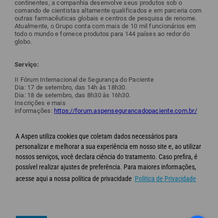
continentes, a companhia desenvolve seus produtos sob o
comando de cientistas altamente qualificados e em parceria com
outras farmacêuticas globais e centros de pesquisa de renome.
Atualmente, o Grupo conta com mais de 10 mil funcionários em
todo o mundo e fornece produtos para 144 países ao redor do
globo.
Serviço:
II Fórum Internacional de Segurança do Paciente
Dia: 17 de setembro, das 14h às 18h30.
Dia: 18 de setembro, das 8h30 às 16h30.
Inscrições e mais
informações:
https://forum.aspensegurancadopaciente.com.br/
source
http://www.diariopotiguar.com.br/2021/09/aspen-pharma-
reune-especialistas-da.html
A Aspen utiliza cookies que coletam dados necessários para
personalizar e melhorar a sua experiência em nosso site e, ao utilizar
via Blogger
https://ift.tt/3A7pWzs
nossos serviços, você declara ciência do tratamento. Caso prefira, é
possível realizar ajustes de preferência. Para maiores informações,
acesse aqui a nossa política de privacidade
Politica de Privacidade
© Aspen 2020 - Todos os direitos reservados
Termos de Uso
Política de privacidade