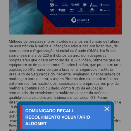
Milhões de pessoas morrem todos os anos em função de falhas
na assistência à saúde e infecções adquiridas em hospitais, de
acordo com a Organização Mundial da Saúde (OMS). No Brasil,
somam-se mais de 220 mil óbitos ao ano, com despesas
hospitalares que giram em torno de 10,9 bilhões, números que se
equiparam ao de países como Estados Unidos, que possuem uma
população 55% maior do que a brasileira, segundo o Instituto
Brasileiro de Segurança do Paciente. Avaliando a necessidade de
mudanças para o setor, a Aspen Pharma decidiu reunir médicos,
enfermeiros, farmacêuticos, sociedades e empresas em prol da
melhoria contínua do cuidado, como fruto da educação
continuada, do envolvimento multidisciplinar e da saúde e
qualidade de vida dos profissionais envolvidos. O II Fórum
Internacional para Segurança do Paciente acontece nos dias 17 e
18 de setembro, com 16 horas de conteúdo, 12 instituições
fechar
parceiras e 38 palestrantes, entre eles o anestesista Stefan
Schraag (Reino Unido), os intensivistas John Kress (Chicago),
Jean Louis Vincent (Bélgica), Jean Daniel Chiche (Suíça) e Pedro
Póvoa (Portugal). Os médicos Airton Bagatini, Jorge Salluh,
Rosana de Deus e a enfermeira Karina Pires, todos do Brasil,