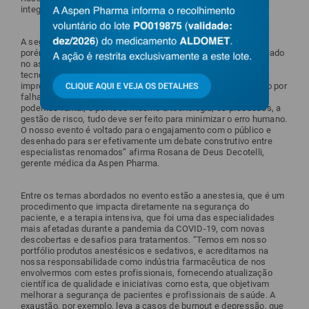
integram a comissão científica do evento.
A segurança do paciente é estudada desde a década de 70,
porém, no Brasil, apenas em 2013 foi criado um programa focado
no assunto. “No século 21, onde temos inteligência artificial,
tecnologias wearables, medicamentos personalizados,
impressões em 3D e cirurgia robótica, ver pacientes morrendo por
falhas evitáveis é inadmissível. Todos somos humanos e
podemos falhar, e por isso mesmo a tecnologia, os processos, a
gestão de risco, tudo deve ser feito para minimizar o erro humano.
O nosso evento é voltado para o engajamento com o público e
desenhado para ser efetivamente um debate construtivo entre
especialistas renomados” afirma Rosana de Deus Decotelli,
gerente médica da Aspen Pharma.
Entre os temas abordados no evento estão a anestesia, que é um
procedimento que impacta diretamente na segurança do
paciente, e a terapia intensiva, que foi uma das especialidades
mais afetadas durante a pandemia da COVID-19, com novas
descobertas e desafios para tratamentos. “Temos em nosso
portfólio produtos anestésicos e sedativos, e acreditamos na
nossa responsabilidade como indústria farmacêutica de nos
envolvermos com estes profissionais, fornecendo atualização
científica de qualidade e iniciativas como esta, que objetivam
melhorar a segurança de pacientes e profissionais de saúde. A
exaustão, por exemplo, leva a casos de burnout e depressão, que