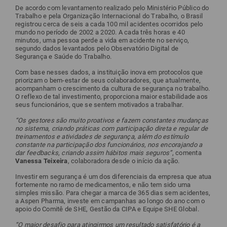
De acordo com levantamento realizado pelo Ministério Público do
Trabalho e pela Organização Internacional do Trabalho, o Brasil
registrou cerca de seis a cada 100 mil acidentes ocorridos pelo
mundo no período de 2002 a 2020. A cada três horas e 40
minutos, uma pessoa perde a vida em acidente no serviço,
segundo dados levantados pelo Observatório Digital de
Segurança e Saúde do Trabalho.
Com base nesses dados, a instituição inova em protocolos que
priorizam o bem-estar de seus colaboradores, que atualmente,
acompanham o crescimento da cultura de segurança no trabalho.
O reflexo de tal investimento, proporciona maior estabilidade aos
seus funcionários, que se sentem motivados a trabalhar.
“Os gestores são muito proativos e fazem constantes mudanças
no sistema, criando práticas com participação direta e regular de
treinamentos e atividades de segurança, além do estímulo
constante na participação dos funcionários, nos encorajando a
dar feedbacks, criando assim hábitos mais seguros”
, comenta
Vanessa Teixeira
, colaboradora desde o início da ação.
Investir em segurança é um dos diferenciais da empresa que atua
fortemente no ramo de medicamentos, e não tem sido uma
simples missão. Para chegar a marca de 365 dias sem acidentes,
a Aspen Pharma, investe em campanhas ao longo do ano com o
apoio do Comitê de SHE, Gestão da CIPA e Equipe SHE Global.
“O maior desafio para atingirmos um resultado satisfatório é a