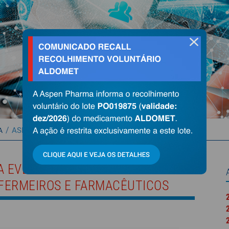
fechar
/
ASPEN PHARMA REALIZA EVENTO...
A
A EVENTO VIRTUAL COM
NFERMEIROS E FARMACÊUTICOS