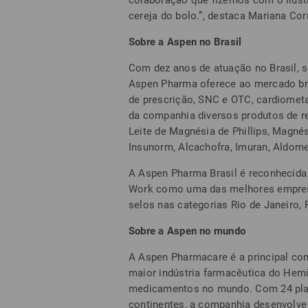
colaboração que fizemos com o ilust
cereja do bolo.”, destaca Mariana Cor
Sobre a Aspen no Brasil
Com dez anos de atuação no Brasil, s
Aspen Pharma oferece ao mercado bra
de prescrição, SNC e OTC, cardiometa
da companhia diversos produtos de r
Leite de Magnésia de Phillips, Magnés
Insunorm, Alcachofra, Imuran, Aldomet
A Aspen Pharma Brasil é reconhecida 
Work como uma das melhores empresas
selos nas categorias Rio de Janeiro, 
Sobre a Aspen no mundo
A Aspen Pharmacare é a principal com
maior indústria farmacêutica do Hemi
medicamentos no mundo. Com 24 plant
continentes, a companhia desenvolve