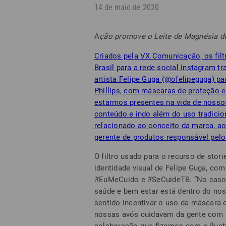
14 de maio de 2020
A
ção promove o Leite de Magnésia de 
Criados pela VX Comunicação, os fil
Brasil para a rede social Instagram t
artista Felipe Guga (@ofelipeguga) p
Phillips, com máscaras de proteção e
estarmos presentes na vida de nosso
conteúdo e indo além do uso tradicio
relacionado ao conceito da marca, ao
gerente de produtos responsável pelo
O filtro usado para o recurso de stor
identidade visual de Felipe Guga, co
#EuMeCuido e #SeCuideTB. “No caso d
saúde e bem estar está dentro do no
sentido incentivar o uso da máscara 
nossas avós cuidavam da gente com le