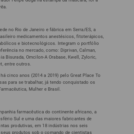
rador Felipe Guga na estampa da máscara, foi a
rêa.
ede no Rio de Janeiro e fábrica em Serra/ES, a
sileiro medicamentos anestésicos, fitoterápicos,
bólicos e biotecnológicos. Integram o portfólio
eferência no mercado, como: Diprivan, Calman,
ia Bisurada, Omcilon-A Orabase, Kwell, Zyloric,
, entre outros.
há cinco anos (2014 a 2019) pelo Great Place To
 para se trabalhar, já tendo conquistado os
Farmacêutica, Mulher e Brasil.
panhia farmacêutica do continente africano, a
sfério Sul e uma das maiores fabricantes de
as produtivas, em 18 indústrias nos seis
 seus produtos sob o comando de cientistas