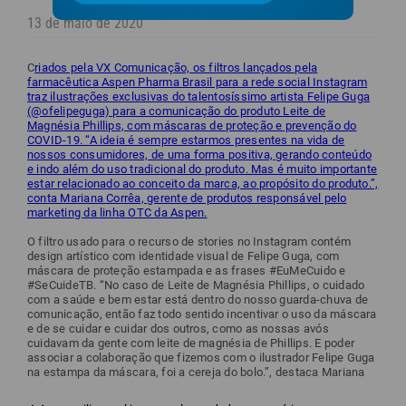
13 de maio de 2020
C
riados pela VX Comunicação, os filtros lançados pela
farmacêutica Aspen Pharma Brasil para a rede social Instagram
traz ilustrações exclusivas do talentosíssimo artista Felipe Guga
(@ofelipeguga) para a comunicação do produto Leite de
Magnésia Phillips, com máscaras de proteção e prevenção do
COVID-19. “A ideia é sempre estarmos presentes na vida de
nossos consumidores, de uma forma positiva, gerando conteúdo
e indo além do uso tradicional do produto. Mas é muito importante
estar relacionado ao conceito da marca, ao propósito do produto.”,
conta Mariana Corrêa, gerente de produtos responsável pelo
marketing da linha OTC da Aspen.
O filtro usado para o recurso de stories no Instagram contém
design artístico com identidade visual de Felipe Guga, com
máscara de proteção estampada e as frases #EuMeCuido e
#SeCuideTB. “No caso de Leite de Magnésia Phillips, o cuidado
com a saúde e bem estar está dentro do nosso guarda-chuva de
comunicação, então faz todo sentido incentivar o uso da máscara
e de se cuidar e cuidar dos outros, como as nossas avós
cuidavam da gente com leite de magnésia de Phillips. E poder
associar a colaboração que fizemos com o ilustrador Felipe Guga
na estampa da máscara, foi a cereja do bolo.”, destaca Mariana
Corrêa.