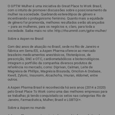
O GPTW Mulher é uma iniciativa do Great Place to Work Brasil,
com o intuito de promover discussões sobre o posicionamento da
mulher na sociedade. Quebrando estereótipos de gênero e
incentivando o protagonismo feminino. Quanto mais a equidade
de gênero for promovida, melhores resultados serão alcançados
– para as mulheres, para os negócios e, claro, para toda a
sociedade. Saiba mais no site: http://rhsummit.com/gptw-mulher/
Sobre a Aspen no Brasil
Com dez anos de atuação no Brasil, sede no Rio de Janeiro e
fábrica em Serra/ES, a Aspen Pharma oferece ao mercado
brasileiro medicamentos anestésicos, fitoterápicos, de
prescrição, SNC e OTC, cardiometabólicos e biotecnológicos.
Integram o portfólio da companhia diversos produtos de
referência no mercado, como: Diprivan, Calman, Leite de
Magnésia de Phillips, Magnésia Bisurada, Omcilon-A Orabase,
Kwell, Zyloric, Insunorm, Alcachofra, Imuran, Aldomet, entre
outros.
A Aspen Pharma Brasil é reconhecida há seis anos (2014 a 2020)
pelo Great Place To Work como uma das melhores empresas para
se trabalhar, já tendo conquistado os selos nas categorias Rio de
Janeiro, Farmacêutica, Mulher, Brasil e LGBTQI+.
Sobre a Aspen no mundo