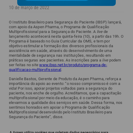
10 de março de 2022
O Instituto Brasileiro para Segurança do Paciente (IBSP) lançará,
com apoio da Aspen Pharma, o Programa de Qualificação
Multiprofissional para a Segurança do Paciente. A
live
de
lançamento acontecerá nesta quinta-feira (10), a partir das 19h. O
Programa é baseado no Guia Curricular da OMS, e tem por
objetivo estimular a formação dos diversos profissionais da
assistência em saúde, através do desenvolvimento de uma
mentalidade de segurança nas instituições, resultando em
práticas seguras aos pacientes. As inscrições para a
live
podem
ser feitas no site
www.ibsp.net.br/produto/programa-de-
qualificacao-multiprofissional
.
Danielle Bastos, Gerente de Produto da Aspen Pharma, reforça a
importância do apoio ao evento: “o nosso compromisso é com a
vida! Por isso, apoiar projetos voltados para a segurança do
paciente, nos enche de orgulho. Acreditamos, que a capacitação
multiprofissional por meio da educação, é o caminho para
elevarmos a qualidade dos serviços em saúde. Dessa forma, nos
sentimos honrados em apoiar o Programa de Qualificação
Multiprofissional desenvolvido pelo Instituto Brasileiro para
Segurança do Paciente”, disse.
Link da notícia:
https://portalhospitaisbrasil.com.br/aspen-
pharma-e-apoiadora-de-programa-de-qualificacao-
A Aspen utiliza cookies que coletam dados necessários para