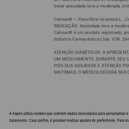
tratar ansiedade leve a moderada, irrit
Calman® –
Passiflora
incarnata
L.,
C
INDICAÇÃO: Ansiedade leve a moderada,
Calman® é um produto registrado, p
Indústria Farmacêutica Ltda. V.06. S
ATENÇÃO DIABÉTICOS: A APRESEN
UM MEDICAMENTO. DURANTE SEU U
POIS SUA AGILIDADE E ATENÇÃO P
SINTOMAS, O MÉDICO DEVERÁ SER 
A Aspen utiliza cookies que coletam dados necessários para personalizar e m
© Aspen 2020 - Todos
tratamento. Caso prefira, é possível realizar ajustes de preferência. Para 