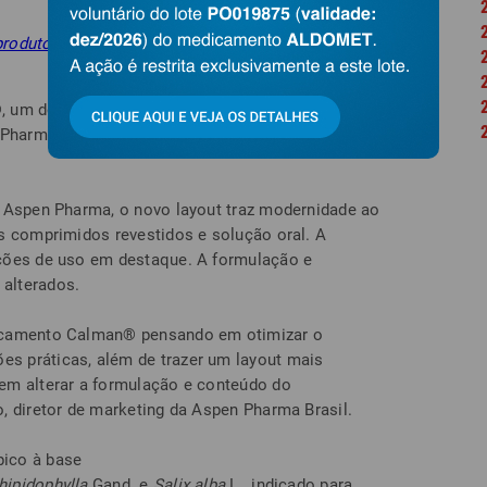
 produtos comercializados pela farmacêutica
 um dos principais produtos comercializados
 Pharma no Brasil, teve sua embalagem
a Aspen Pharma, o novo layout traz modernidade ao
s comprimidos revestidos e solução oral. A
ções de uso em destaque. A formulação e
alterados.
icamento Calman® pensando em otimizar o
 práticas, além de trazer um layout mais
em alterar a formulação e conteúdo do
, diretor de marketing da Aspen Pharma Brasil.
ico à base
hipidophylla
Gand. e
Salix
alba
L., indicado para