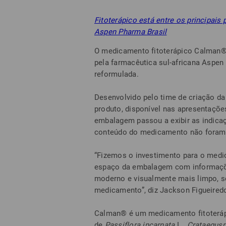
Fitoterápico está entre os principais
Aspen Pharma Brasil
O medicamento fitoterápico Calman®,
pela farmacêutica sul-africana Aspen
reformulada.
Desenvolvido pelo time de criação d
produto, disponível nas apresentaçõe
embalagem passou a exibir as indica
conteúdo do medicamento não foram 
“Fizemos o investimento para o med
espaço da embalagem com informações
moderno e visualmente mais limpo, s
medicamento”, diz Jackson Figueiredo
Calman® é um medicamento fitoteráp
de
Passiflora
incarnata
L.,
Crataegus
r