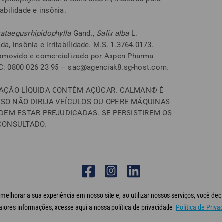
abilidade e insônia.
rataegus
rhipidophylla
Gand.,
Salix
alba
L.
 insônia e irritabilidade. M.S. 1.3764.0173.
romovido e comercializado por Aspen Pharma
AC: 0800 026 23 95 – sac@agenciak8.sg-host.com.
TAÇÃO LÍQUIDA CONTÉM AÇÚCAR. CALMAN® É
SO NÃO DIRIJA VEÍCULOS OU OPERE MÁQUINAS
ODEM ESTAR PREJUDICADAS. SE PERSISTIREM OS
CONSULTADO.
elhorar a sua experiência em nosso site e, ao utilizar nossos serviços, você dec
 os direitos reservados
Termos de Uso
Política de privacidade
FAQ
Desenvo
maiores informações, acesse aqui a nossa política de privacidade
Politica de Priva