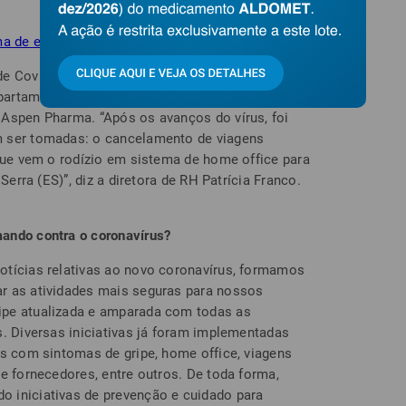
ema de escala são algumas das medidas
de Covid-19, doença causada pelo novo
artamentos de RH. Entre as empresas que já
Aspen Pharma. “Após os avanços do vírus, foi
m ser tomadas: o cancelamento de viagens
 que vem o rodízio em sistema de home office para
Serra (ES)”, diz a diretora de RH Patrícia Franco.
ando contra o coronavírus?
otícias relativas ao novo coronavírus, formamos
r as atividades mais seguras para nossos
ipe atualizada e amparada com todas as
s. Diversas iniciativas já foram implementadas
os com sintomas de gripe, home office, viagens
e fornecedores, entre outros. De toda forma,
 iniciativas de prevenção e cuidado para