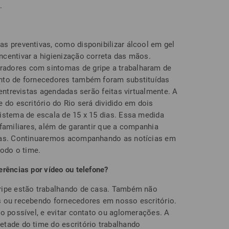
.
s preventivas, como disponibilizar álcool em gel
centivar a higienização correta das mãos.
adores com sintomas de gripe a trabalharam de
nto de fornecedores também foram substituídas
 entrevistas agendadas serão feitas virtualmente. A
 do escritório do Rio será dividido em dois
istema de escala de 15 x 15 dias. Essa medida
familiares, além de garantir que a companhia
egas. Continuaremos acompanhando as notícias em
todo o time.
erências por vídeo ou telefone?
ripe estão trabalhando de casa. Também não
s ou recebendo fornecedores em nosso escritório.
mo possível, e evitar contato ou aglomerações. A
tade do time do escritório trabalhando