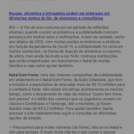
Roupas, alimentos e brinquedos podem ser entregues em
diferentes pontos do Rio, de shoppings a consultórios
RIO — O fim do ano costuma ser um período de reflexões
internas, quando o amor ao próximo e a solidariedade marcam
presença em muitos lares e instituições. A bem da verdade, neste
ano atípico de 2020, com muitas perdas econômicas e afetivas
em função da pandemia de Covid-19, a solidariedade foi vista em
muitos momentos, na forma de doação de alimentos ou mesmo
de afeto, mas ainda há muito a ser feito. Conheça instituições
que estão empenhadas em transformar o Natal de muitas
famílias e veja como ajudar também.
Natal Sem Fome:
Uma das maiores campanhas de solidariedade
em andamento é o Natal Sem Fome, da Ação Cidadania, que tem
a missão e a expectativa de arrecadar mais de R$ 10 milhões para
o combate à fome. São várias iniciativas acontecendo ao mesmo
tempo, como o lançamento do clipe da música “Quem tem fome,
tem pressa” e o leilão das camisas que os jogadores usaram no
clássico Corinthians e Flamengo. Até o momento, já foram
doados mais de R$ 5,2 milhões. Para ajudar também, basta
acessar o site natalsemfome.org.br e consultar as diferentes
opções de doação.
— Precisamos parar estes números (da fome), não só no Natal e
sim para sempre. É muito triste não ter o que comer e passar