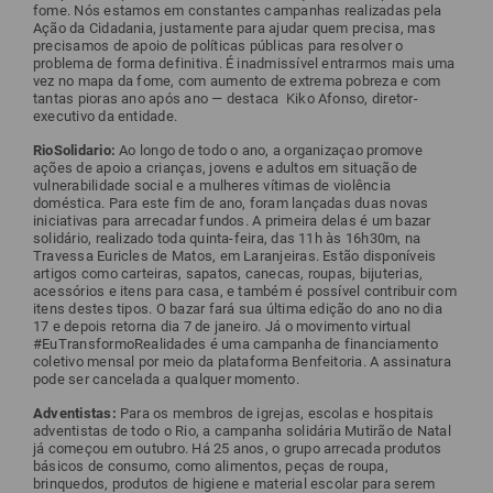
fome. Nós estamos em constantes campanhas realizadas pela
Ação da Cidadania, justamente para ajudar quem precisa, mas
precisamos de apoio de políticas públicas para resolver o
problema de forma definitiva. É inadmissível entrarmos mais uma
vez no mapa da fome, com aumento de extrema pobreza e com
tantas pioras ano após ano — destaca Kiko Afonso, diretor-
executivo da entidade.
RioSolidario:
Ao longo de todo o ano, a organizaçao promove
ações de apoio a crianças, jovens e adultos em situação de
vulnerabilidade social e a mulheres vítimas de violência
doméstica. Para este fim de ano, foram lançadas duas novas
iniciativas para arrecadar fundos. A primeira delas é um bazar
solidário, realizado toda quinta-feira, das 11h às 16h30m, na
Travessa Euricles de Matos, em Laranjeiras. Estão disponíveis
artigos como carteiras, sapatos, canecas, roupas, bijuterias,
acessórios e itens para casa, e também é possível contribuir com
itens destes tipos. O bazar fará sua última edição do ano no dia
17 e depois retorna dia 7 de janeiro. Já o movimento virtual
#EuTransformoRealidades é uma campanha de financiamento
coletivo mensal por meio da plataforma Benfeitoria. A assinatura
pode ser cancelada a qualquer momento.
Adventistas:
Para os membros de igrejas, escolas e hospitais
adventistas de todo o Rio, a campanha solidária Mutirão de Natal
já começou em outubro. Há 25 anos, o grupo arrecada produtos
básicos de consumo, como alimentos, peças de roupa,
brinquedos, produtos de higiene e material escolar para serem