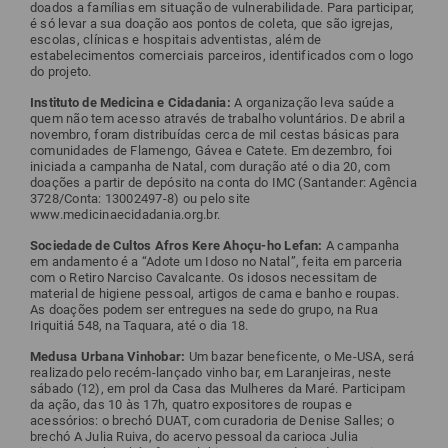
doados a famílias em situação de vulnerabilidade. Para participar,
é só levar a sua doação aos pontos de coleta, que são igrejas,
escolas, clínicas e hospitais adventistas, além de
estabelecimentos comerciais parceiros, identificados com o logo
do projeto.
Instituto de Medicina e Cidadania:
A organização leva saúde a
quem não tem acesso através de trabalho voluntários. De abril a
novembro, foram distribuídas cerca de mil cestas básicas para
comunidades de Flamengo, Gávea e Catete. Em dezembro, foi
iniciada a campanha de Natal, com duração até o dia 20, com
doações a partir de depósito na conta do IMC (Santander: Agência
3728/Conta: 13002497-8) ou pelo site
www.medicinaecidadania.org.br.
Sociedade de Cultos Afros Kere Ahoçu-ho Lefan:
A campanha
em andamento é a “Adote um Idoso no Natal”, feita em parceria
com o Retiro Narciso Cavalcante. Os idosos necessitam de
material de higiene pessoal, artigos de cama e banho e roupas.
As doações podem ser entregues na sede do grupo, na Rua
Iriquitiá 548, na Taquara, até o dia 18.
Medusa Urbana Vinhobar:
Um bazar beneficente, o Me-USA, será
realizado pelo recém-lançado vinho bar, em Laranjeiras, neste
sábado (12), em prol da Casa das Mulheres da Maré. Participam
da ação, das 10 às 17h, quatro expositores de roupas e
acessórios: o brechó DUAT, com curadoria de Denise Salles; o
brechó A Julia Ruiva, do acervo pessoal da carioca Julia