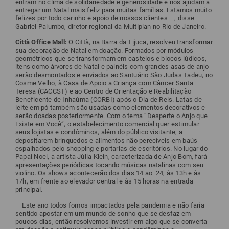
entram no clima de solidariedade e generosidade e nos ajudam a
entregar um Natal mais feliz para muitas famílias. Estamos muito
felizes por todo carinho e apoio de nossos clientes —, disse
Gabriel Palumbo, diretor regional da Multiplan no Rio de Janeiro.
Città Office Mall:
O Città, na Barra da Tijuca, resolveu transformar
sua decoração de Natal em doação. Formados por módulos
geométricos que se transformam em castelos e blocos lúdicos,
itens como árvores de Natal e painéis com grandes asas de anjo
serão desmontados e enviados ao Santuário São Judas Tadeu, no
Cosme Velho, à Casa de Apoio a Criança com Câncer Santa
Teresa (CACCST) e ao Centro de Orientação e Reabilitação
Beneficente de Inhaúma (CORBI) após o Dia de Reis. Latas de
leite em pó também são usadas como elementos decorativos e
serão doadas posteriormente. Com o tema “Desperte o Anjo que
Existe em Você”, o estabelecimento comercial quer estimular
seus lojistas e condôminos, além do público visitante, a
depositarem brinquedos e alimentos não perecíveis em baús
espalhados pelo shopping e portarias de escritórios. No lugar do
Papai Noel, a artista Júlia Klein, caracterizada de Anjo Bom, fará
apresentações periódicas tocando músicas natalinas com seu
violino. Os shows acontecerão dos dias 14 ao 24, às 13h e às
17h, em frente ao elevador central e às 15 horas na entrada
principal.
— Este ano todos fomos impactados pela pandemia e não faria
sentido apostar em um mundo de sonho que se desfaz em
poucos dias, então resolvemos investir em algo que se converta