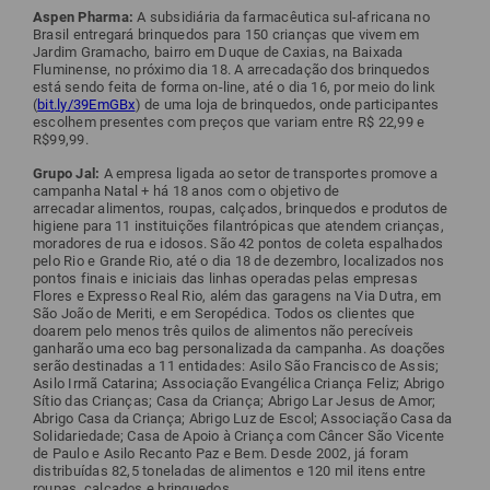
Aspen Pharma:
A subsidiária da farmacêutica sul-africana no
Brasil entregará brinquedos para 150 crianças que vivem em
Jardim Gramacho, bairro em Duque de Caxias, na Baixada
Fluminense, no próximo dia 18. A arrecadação dos brinquedos
está sendo feita de forma on-line, até o dia 16, por meio do link
(
bit.ly/39EmGBx
) de uma loja de brinquedos, onde participantes
escolhem presentes com preços que variam entre R$ 22,99 e
R$99,99.
Grupo Jal:
A empresa ligada ao setor de transportes promove a
campanha Natal + há 18 anos com o objetivo de
arrecadar alimentos, roupas, calçados, brinquedos e produtos de
higiene para 11 instituições filantrópicas que atendem crianças,
moradores de rua e idosos. São 42 pontos de coleta espalhados
pelo Rio e Grande Rio, até o dia 18 de dezembro, localizados nos
pontos finais e iniciais das linhas operadas pelas empresas
Flores e Expresso Real Rio, além das garagens na Via Dutra, em
São João de Meriti, e em Seropédica. Todos os clientes que
doarem pelo menos três quilos de alimentos não perecíveis
ganharão uma eco bag personalizada da campanha. As doações
serão destinadas a 11 entidades: Asilo São Francisco de Assis;
Asilo Irmã Catarina; Associação Evangélica Criança Feliz; Abrigo
Sítio das Crianças; Casa da Criança; Abrigo Lar Jesus de Amor;
Abrigo Casa da Criança; Abrigo Luz de Escol; Associação Casa da
Solidariedade; Casa de Apoio à Criança com Câncer São Vicente
de Paulo e Asilo Recanto Paz e Bem. Desde 2002, já foram
distribuídas 82,5 toneladas de alimentos e 120 mil itens entre
roupas, calçados e brinquedos.