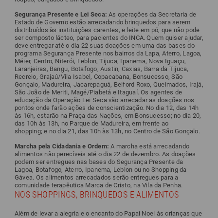
Segurança Presente e Lei Seca:
As operações da Secretaria de
Estado de Governo estão arrecadando brinquedos para serem
distribuídos às instituições carentes, e leite em pó, que não pode
ser composto lácteo, para pacientes do INCA. Quem quiser ajudar,
deve entregar até o dia 22 suas doações em uma das bases do
programa Segurança Presente nos bairros da Lapa, Aterro, Lagoa,
Méier, Centro, Niterói, Leblon, Tijuca, Ipanema, Nova Iguaçu,
Laranjeiras, Bangu, Botafogo, Austin, Caxias, Barra da Tijuca,
Recreio, Grajaú/Vila Isabel, Copacabana, Bonsucesso, São
Gonçalo, Madureira, Jacarepaguá, Belford Roxo, Queimados, Irajá,
São João de Meriti, Magé/Piabetá e Itaguaí. Os agentes de
educação da Operação Lei Seca vão arrecadar as doações nos
pontos onde farão ações de conscientização. No dia 12, das 14h
às 16h, estarão na Praça das Nações, em Bonsucesso; no dia 20,
das 10h às 13h, no Parque de Madureira, em frente ao
shopping; e no dia 21, das 10h às 13h, no Centro de São Gonçalo.
Marcha pela Cidadania e Ordem:
A marcha está arrecadando
alimentos não perecíveis até o dia 22 de dezembro. As doações
podem ser entregues nas bases do Segurança Presente da
Lagoa, Botafogo, Aterro, Ipanema, Leblon ou no Shopping da
Gávea. Os alimentos arrecadados serão entregues para a
comunidade terapêutica Marca de Cristo, na Vila da Penha.
NOS SHOPPINGS, BRINQUEDOS E ALIMENTOS
Além de levar a alegria e o encanto do Papai Noel às crianças que