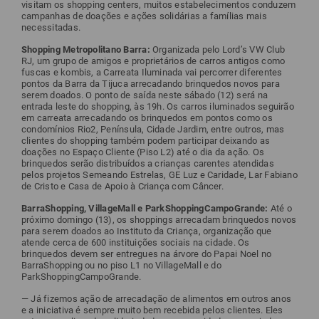
visitam os shopping centers, muitos estabelecimentos conduzem
campanhas de doações e ações solidárias a famílias mais
necessitadas.
Shopping Metropolitano Barra:
Organizada pelo Lord’s VW Club
RJ, um grupo de amigos e proprietários de carros antigos como
fuscas e kombis, a Carreata Iluminada vai percorrer diferentes
pontos da Barra da Tijuca arrecadando brinquedos novos para
serem doados. O ponto de saída neste sábado (12) será na
entrada leste do shopping, às 19h. Os carros iluminados seguirão
em carreata arrecadando os brinquedos em pontos como os
condomínios Rio2, Península, Cidade Jardim, entre outros, mas
clientes do shopping também podem participar deixando as
doações no Espaço Cliente (Piso L2) até o dia da ação. Os
brinquedos serão distribuídos a crianças carentes atendidas
pelos projetos Semeando Estrelas, GE Luz e Caridade, Lar Fabiano
de Cristo e Casa de Apoio à Criança com Câncer.
BarraShopping, VillageMall e ParkShoppingCampoGrande:
Até o
próximo domingo (13), os shoppings arrecadam brinquedos novos
para serem doados ao Instituto da Criança, organização que
atende cerca de 600 instituições sociais na cidade. Os
brinquedos devem ser entregues na árvore do Papai Noel no
BarraShopping ou no piso L1 no VillageMall e do
ParkShoppingCampoGrande.
— Já fizemos ação de arrecadação de alimentos em outros anos
e a iniciativa é sempre muito bem recebida pelos clientes. Eles