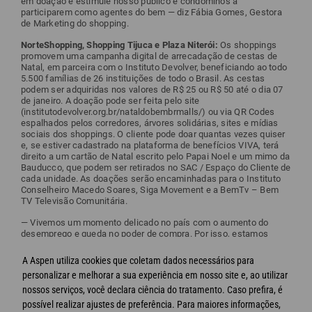
em doação e estimule nosso público e condôminos a
participarem como agentes do bem — diz Fábia Gomes, Gestora
de Marketing do shopping.
NorteShopping, Shopping Tijuca e Plaza Niterói:
Os shoppings
promovem uma campanha digital de arrecadação de cestas de
Natal, em parceira com o Instituto Devolver, beneficiando ao todo
5.500 famílias de 26 instituições de todo o Brasil. As cestas
podem ser adquiridas nos valores de R$ 25 ou R$ 50 até o dia 07
de janeiro. A doação pode ser feita pelo site
(institutodevolver.org.br/nataldobembrmalls/) ou via QR Codes
espalhados pelos corredores, árvores solidárias, sites e mídias
sociais dos shoppings. O cliente pode doar quantas vezes quiser
e, se estiver cadastrado na plataforma de benefícios VIVA, terá
direito a um cartão de Natal escrito pelo Papai Noel e um mimo da
Bauducco, que podem ser retirados no SAC / Espaço do Cliente de
cada unidade. As doações serão encaminhadas para o Instituto
Conselheiro Macedo Soares, Siga Movement e a BemTv – Bem
TV Televisão Comunitária.
— Vivemos um momento delicado no país com o aumento do
desemprego e queda no poder de compra. Por isso, estamos
construindo uma rede de apoio nos shoppings e chamando os
parceiros e clientes para esse gesto de solidariedade, para fazer
A Aspen utiliza cookies que coletam dados necessários para
a diferença no Natal de milhares de famílias – afirma Vicente
personalizar e melhorar a sua experiência em nosso site e, ao utilizar
Avellar, Diretor Executivo de Operações da brMalls.
nossos serviços, você declara ciência do tratamento. Caso prefira, é
possível realizar ajustes de preferência. Para maiores informações,