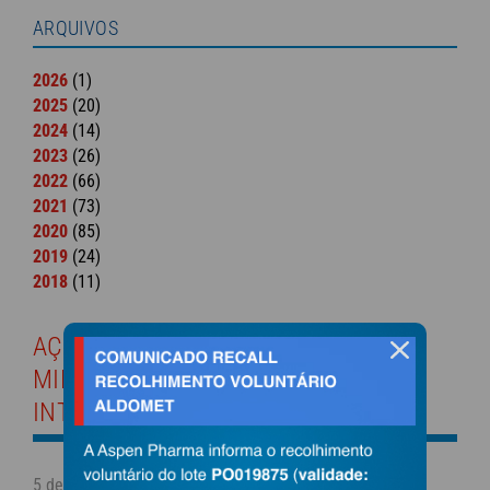
ARQUIVOS
2026
(1)
2025
(20)
2024
(14)
2023
(26)
2022
(66)
2021
(73)
2020
(85)
2019
(24)
2018
(11)
AÇÃO DA SAÚDE GARANTE 2,8
fechar
MILHÕES DE MEDICAMENTOS DE
INTUBAÇÃO
5 de abril de 2021