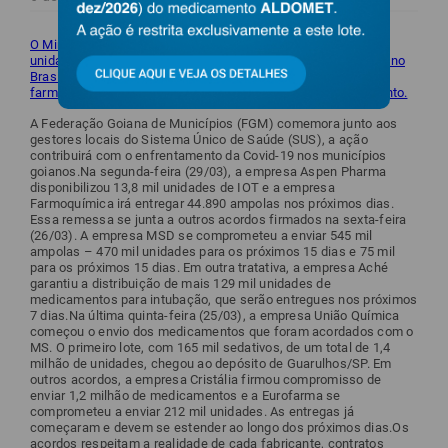
O Ministério da Saúde (MS) garantiu mais de 2,8 milhões de
unidades de medicamentos para intubação orotraqueal (IOT) no
Brasil, após diversos acordos fechados com indústrias
farmacêuticas nos últimos dias para evitar o desabastecimento.
A Federação Goiana de Municípios (FGM) comemora junto aos
gestores locais do Sistema Único de Saúde (SUS), a ação
contribuirá com o enfrentamento da Covid-19 nos municípios
goianos.Na segunda-feira (29/03), a empresa Aspen Pharma
disponibilizou 13,8 mil unidades de IOT e a empresa
Farmoquímica irá entregar 44.890 ampolas nos próximos dias.
Essa remessa se junta a outros acordos firmados na sexta-feira
(26/03). A empresa MSD se comprometeu a enviar 545 mil
ampolas – 470 mil unidades para os próximos 15 dias e 75 mil
para os próximos 15 dias. Em outra tratativa, a empresa Aché
garantiu a distribuição de mais 129 mil unidades de
medicamentos para intubação, que serão entregues nos próximos
7 dias.Na última quinta-feira (25/03), a empresa União Química
começou o envio dos medicamentos que foram acordados com o
MS. O primeiro lote, com 165 mil sedativos, de um total de 1,4
milhão de unidades, chegou ao depósito de Guarulhos/SP. Em
outros acordos, a empresa Cristália firmou compromisso de
enviar 1,2 milhão de medicamentos e a Eurofarma se
comprometeu a enviar 212 mil unidades. As entregas já
começaram e devem se estender ao longo dos próximos dias.Os
acordos respeitam a realidade de cada fabricante, contratos