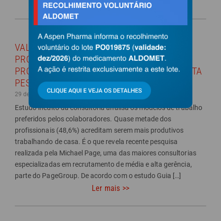
Ler mais >>
VALOR AGREGADO – QUASE METADE DOS
PROFISSIONAIS SE CONSIDERA MAIS
PRODUTIVA TRABALHANDO DE CASA, APONTA
PESQUISA DA MICHAEL PAGE
29 de maio de 2025
Estudo inédito da consultoria analisa os modelos de trabalho
preferidos pelos colaboradores. Quase metade dos
profissionais (48,6%) acreditam serem mais produtivos
trabalhando de casa. É o que revela recente pesquisa
realizada pela Michael Page, uma das maiores consultorias
especializadas em recrutamento de média e alta gerência,
parte do PageGroup. De acordo com o estudo Guia […]
Ler mais >>