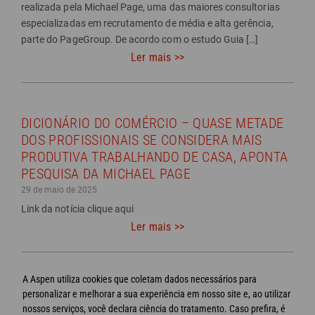
realizada pela Michael Page, uma das maiores consultorias
especializadas em recrutamento de média e alta gerência,
parte do PageGroup. De acordo com o estudo Guia […]
Ler mais >>
DICIONÁRIO DO COMÉRCIO – QUASE METADE
DOS PROFISSIONAIS SE CONSIDERA MAIS
PRODUTIVA TRABALHANDO DE CASA, APONTA
PESQUISA DA MICHAEL PAGE
29 de maio de 2025
Link da notícia clique aqui
Ler mais >>
<<
A Aspen utiliza cookies que coletam dados necessários para
Página
1
2
personalizar e melhorar a sua experiência em nosso site e, ao utilizar
anterior
nossos serviços, você declara ciência do tratamento. Caso prefira, é