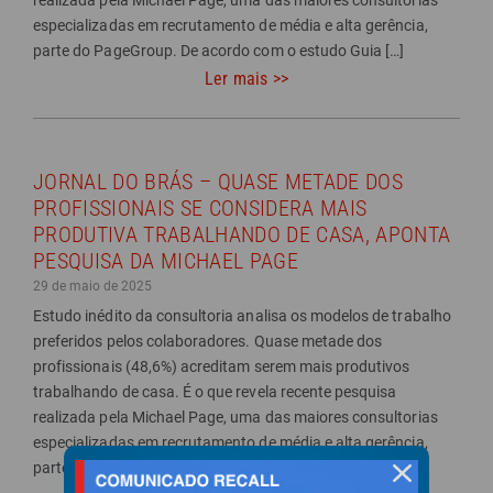
especializadas em recrutamento de média e alta gerência,
parte do PageGroup. De acordo com o estudo Guia […]
Ler mais >>
JORNAL DO BRÁS – QUASE METADE DOS
PROFISSIONAIS SE CONSIDERA MAIS
PRODUTIVA TRABALHANDO DE CASA, APONTA
PESQUISA DA MICHAEL PAGE
29 de maio de 2025
Estudo inédito da consultoria analisa os modelos de trabalho
preferidos pelos colaboradores. Quase metade dos
profissionais (48,6%) acreditam serem mais produtivos
trabalhando de casa. É o que revela recente pesquisa
realizada pela Michael Page, uma das maiores consultorias
especializadas em recrutamento de média e alta gerência,
parte do PageGroup. De acordo com o estudo Guia […]
fechar