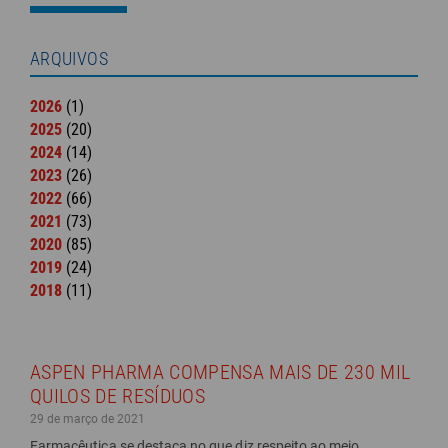
ARQUIVOS
2026
(1)
2025
(20)
2024
(14)
2023
(26)
2022
(66)
2021
(73)
2020
(85)
2019
(24)
2018
(11)
ASPEN PHARMA COMPENSA MAIS DE 230 MIL
QUILOS DE RESÍDUOS
29 de março de 2021
Farmacêutica se destaca no que diz respeito ao meio