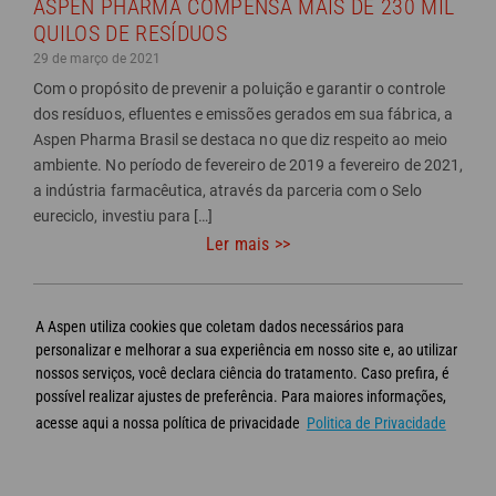
ASPEN PHARMA COMPENSA MAIS DE 230 MIL
QUILOS DE RESÍDUOS
29 de março de 2021
Com o propósito de prevenir a poluição e garantir o controle
dos resíduos, efluentes e emissões gerados em sua fábrica, a
Aspen Pharma Brasil se destaca no que diz respeito ao meio
ambiente. No período de fevereiro de 2019 a fevereiro de 2021,
a indústria farmacêutica, através da parceria com o Selo
eureciclo, investiu para […]
Ler mais >>
<<
Próxima
A Aspen utiliza cookies que coletam dados necessários para
…
Página
1
4
5
7
8
página
6
personalizar e melhorar a sua experiência em nosso site e, ao utilizar
anterior
>>
nossos serviços, você declara ciência do tratamento. Caso prefira, é
possível realizar ajustes de preferência. Para maiores informações,
acesse aqui a nossa política de privacidade
Politica de Privacidade
© Aspen 2020 - Todos os direitos reservados
Termos de Uso