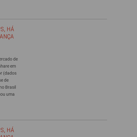
S, HÁ
LANÇA
mercado de
 share em
or (dados
se de
no Brasil
nçou uma
S, HÁ