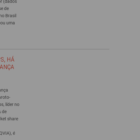
or (dados
se de
no Brasil
nçou uma
S, HÁ
LANÇA
lança
roto-
s, líder no
% de
ket share
QVIA), é