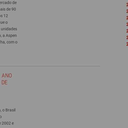
mercado de
mais de 90
os 12
ue o
m unidades
o, a Aspen
ha, com o
 ANO
 DE
 o Brasil
o
e 2002 e