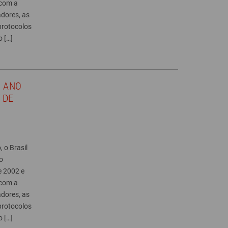
 com a
dores, as
rotocolos
o […]
 ANO
 DE
 o Brasil
o
e 2002 e
 com a
dores, as
rotocolos
o […]