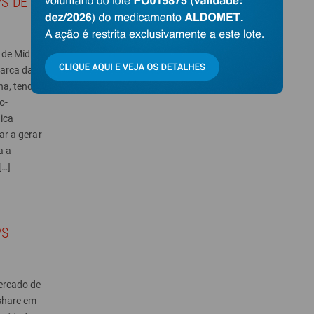
PS DE
de Mídia
marca da
a, tendo
o-
ica
dar a gerar
a a
[…]
PS
mercado de
 share em