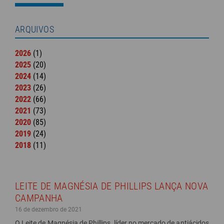
ARQUIVOS
2026
(1)
2025
(20)
2024
(14)
2023
(26)
2022
(66)
2021
(73)
2020
(85)
2019
(24)
2018
(11)
LEITE DE MAGNÉSIA DE PHILLIPS LANÇA NOVA
CAMPANHA
16 de dezembro de 2021
O Leite de Magnésia de Phillips, líder no mercado de antiácidos