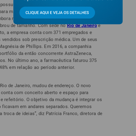
possui 10 000 funcionários, espalhados por 55
ara mais de 144 países. Por aqui a Aspen
ora novata e pouco conhecida pelo público,
 dobrou de tamanho. Com sede no
Rio de Janeiro
e
anto, a empresa conta com 371 empregados e
os vendidos sob prescrição médica. Um de seus
Magnésia de Phillips. Em 2016, a companhia
portfólio da então concorrente AstraZeneca,
s. No último ano, a farmacêutica faturou 375
48% em relação ao período anterior.
Rio de Janeiro, mudou de endereço. O novo
s conta com conceito aberto e espaço para
refeitório. O objetivo da mudança é integrar os
ção ficavam em andares separados. Queremos
troca de ideias”, diz Patrícia Franco, diretora de