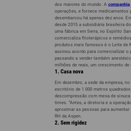
dos maiores do mundo. A
companhia
operações, e fornece medicamentos p
desembarcou há apenas dez anos. Emb
desde 2015 a subsidiária brasileira
uma fábrica em Serra, no Espírito S
comercializa fitoterápicos e remédi
produtos mais famosos é o Leite de 
assinou acordo para comercializar o 
passando a vender também anestésico
milhões de reais, um crescimento de 
1. Casa nova
Em dezembro, a sede da empresa, no 
escritório de 1 000 metros quadrado
descompressão com mesa de sinuca e 
times. “Antes, a diretoria e a opera
aproximar as pessoas para aumentar a 
RH da Aspen.
2. Sem rigidez