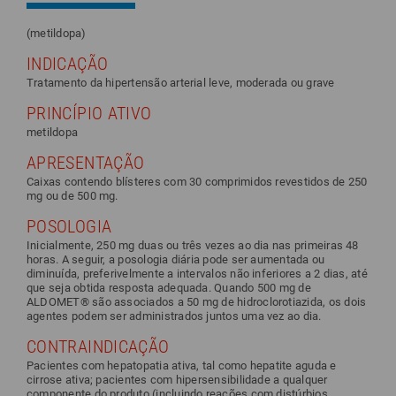
(metildopa)
INDICAÇÃO
Tratamento da hipertensão arterial leve, moderada ou grave
PRINCÍPIO ATIVO
metildopa
APRESENTAÇÃO
Caixas contendo blísteres com 30 comprimidos revestidos de 250
mg ou de 500 mg.
POSOLOGIA
Inicialmente, 250 mg duas ou três vezes ao dia nas primeiras 48
horas. A seguir, a posologia diária pode ser aumentada ou
diminuída, preferivelmente a intervalos não inferiores a 2 dias, até
que seja obtida resposta adequada. Quando 500 mg de
ALDOMET® são associados a 50 mg de hidroclorotiazida, os dois
agentes podem ser administrados juntos uma vez ao dia.
CONTRAINDICAÇÃO
Pacientes com hepatopatia ativa, tal como hepatite aguda e
cirrose ativa; pacientes com hipersensibilidade a qualquer
componente do produto (incluindo reações com distúrbios